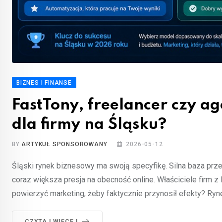
BIZNES I FINANSE
FastTony, freelancer czy 
dla firmy na Śląsku?
BY
ARTYKUŁ SPONSOROWANY
2026-05-12
Śląski rynek biznesowy ma swoją specyfikę. Silna baza prze
coraz większa presja na obecność online. Właściciele firm z
powierzyć marketing, żeby faktycznie przynosił efekty? Ryne
CZYTAJ WIĘCEJ