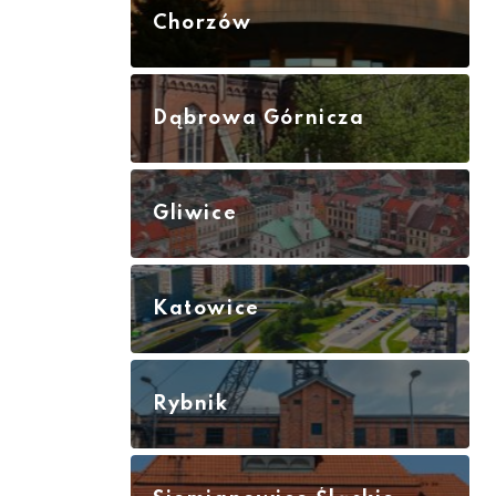
Chorzów
Dąbrowa Górnicza
Gliwice
Katowice
Rybnik