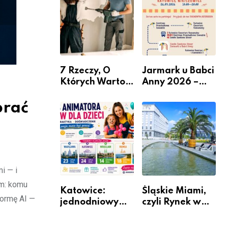
nabór dla
przedsiębiorców
7 Rzeczy, O
Jarmark u Babci
Których Warto
Anny 2026 –
Pamiętać Przed
Informacje
Remontem
brać
Mieszkania
i — i
em: komu
Katowice:
Śląskie Miami,
formę AI —
jednodniowy
czyli Rynek w
kurs przygotuje
Katowicach
do pracy