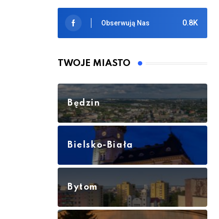
0.8K
Obserwują Nas
TWOJE MIASTO
Będzin
Bielsko-Biała
Bytom