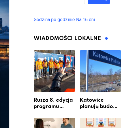
Godzina po godzinie
Na 16 dni
WIADOMOŚCI LOKALNE
Rusza 8. edycja
Katowice
programu
planują budowę
“Katowice
nowego węzła
Miastem
przesiadkoweg
Fachowców” –
o w Podlesiu