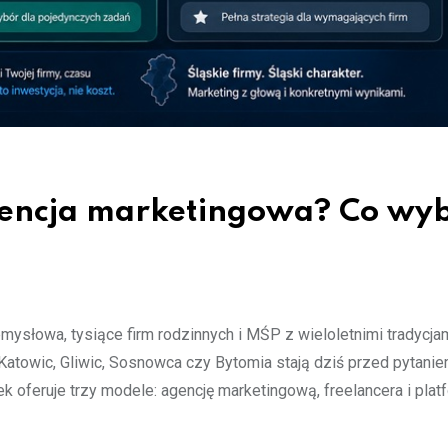
agencja marketingowa? Co wy
mysłowa, tysiące firm rodzinnych i MŚP z wieloletnimi tradycjam
 Katowic, Gliwic, Sosnowca czy Bytomia stają dziś przed pytani
k oferuje trzy modele: agencję marketingową, freelancera i plat