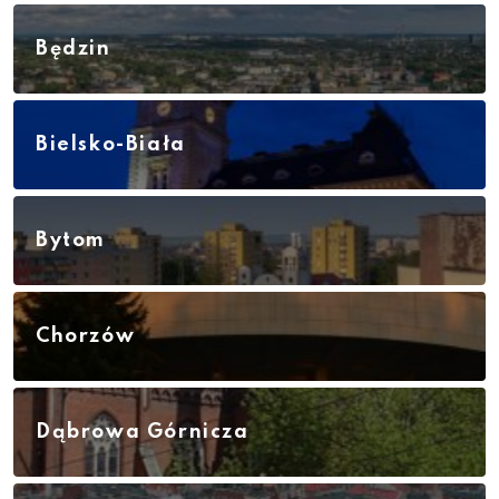
Będzin
Bielsko-Biała
Bytom
Chorzów
Dąbrowa Górnicza