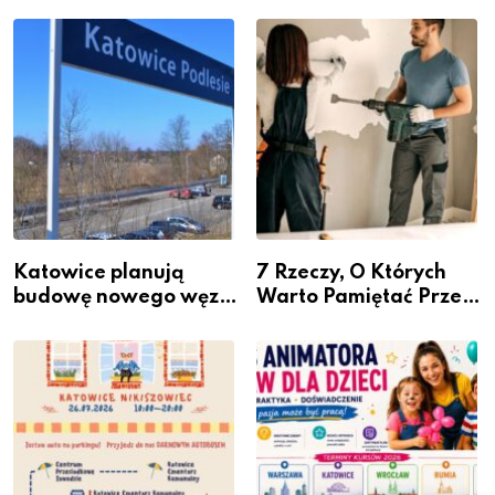
Miastem Fachowców”
– nabór dla
przedsiębiorców
Katowice planują
7 Rzeczy, O Których
budowę nowego węzła
Warto Pamiętać Przed
przesiadkowego w
Remontem Mieszkania
Podlesiu