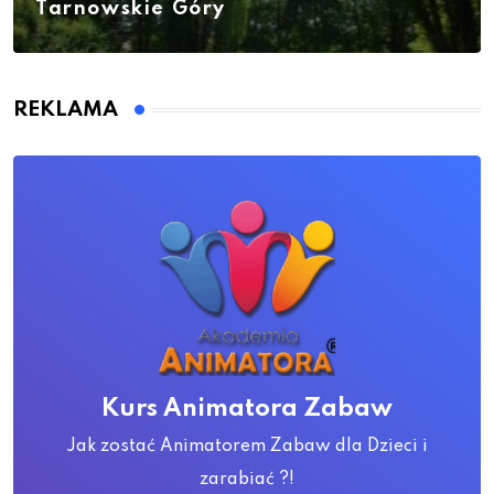
Tarnowskie Góry
REKLAMA
Kurs Animatora Zabaw
Jak zostać Animatorem Zabaw dla Dzieci i
zarabiać ?!