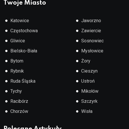
Twoje Miasto
●
●
Katowice
Jaworzno
●
●
Częstochowa
Zawiercie
●
●
Gliwice
Sosnowiec
●
●
Bielsko-Biała
Mysłowice
●
●
Bytom
Żory
●
●
Rybnik
Cieszyn
●
●
Ruda Śląska
Ustroń
●
●
Tychy
Mikołów
●
●
Racibórz
Szczyrk
●
●
Chorzów
Wisła