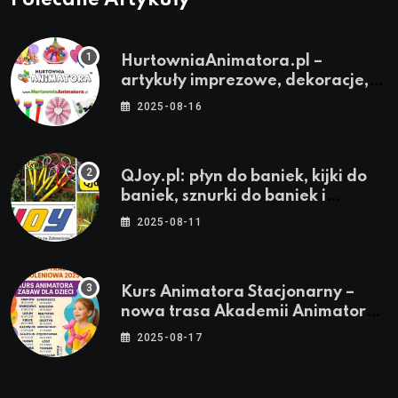
Polecane Artykuły
HurtowniaAnimatora.pl –
artykuły imprezowe, dekoracje,
stroje i akcesoria dla animatorów
2025-08-16
QJoy.pl: płyn do baniek, kijki do
baniek, sznurki do baniek i
zestawy do baniek
2025-08-11
Kurs Animatora Stacjonarny –
nowa trasa Akademii Animatora
– jesień 2025
2025-08-17