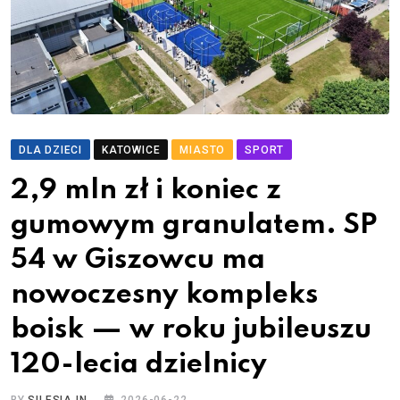
DLA DZIECI
KATOWICE
MIASTO
SPORT
2,9 mln zł i koniec z
gumowym granulatem. SP
54 w Giszowcu ma
nowoczesny kompleks
boisk — w roku jubileuszu
120-lecia dzielnicy