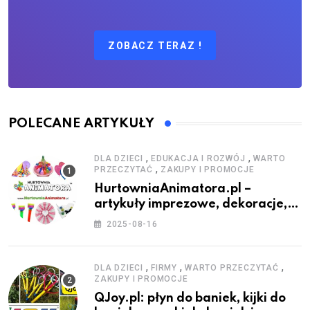
ZOBACZ TERAZ !
POLECANE ARTYKUŁY
,
,
DLA DZIECI
EDUKACJA I ROZWÓJ
WARTO
,
PRZECZYTAĆ
ZAKUPY I PROMOCJE
HurtowniaAnimatora.pl –
artykuły imprezowe, dekoracje,
stroje i akcesoria dla animatorów
2025-08-16
,
,
,
DLA DZIECI
FIRMY
WARTO PRZECZYTAĆ
ZAKUPY I PROMOCJE
QJoy.pl: płyn do baniek, kijki do