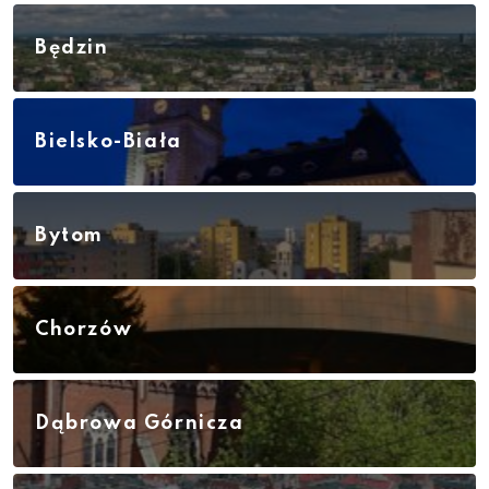
Będzin
Bielsko-Biała
Bytom
Chorzów
Dąbrowa Górnicza