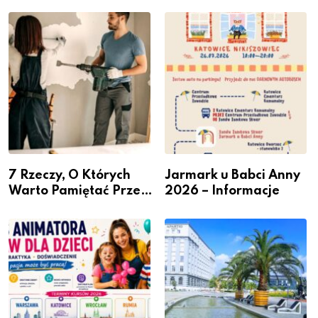
Miastem Fachowców”
przesiadkowego w
– nabór dla
Podlesiu
przedsiębiorców
7 Rzeczy, O Których
Jarmark u Babci Anny
Warto Pamiętać Przed
2026 – Informacje
Remontem Mieszkania