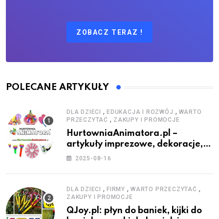
ZOBACZ TERAZ !
POLECANE ARTYKUŁY
,
,
DLA DZIECI
EDUKACJA I ROZWÓJ
WARTO
,
PRZECZYTAĆ
ZAKUPY I PROMOCJE
HurtowniaAnimatora.pl –
artykuły imprezowe, dekoracje,
stroje i akcesoria dla animatorów
2025-08-16
,
,
,
DLA DZIECI
FIRMY
WARTO PRZECZYTAĆ
ZAKUPY I PROMOCJE
QJoy.pl: płyn do baniek, kijki do