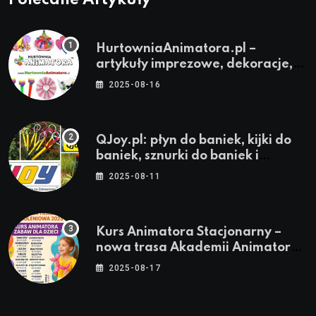
Polecane Artykuły
HurtowniaAnimatora.pl –
artykuły imprezowe, dekoracje,
stroje i akcesoria dla animatorów
2025-08-16
QJoy.pl: płyn do baniek, kijki do
baniek, sznurki do baniek i
zestawy do baniek
2025-08-11
Kurs Animatora Stacjonarny –
nowa trasa Akademii Animatora
– jesień 2025
2025-08-17