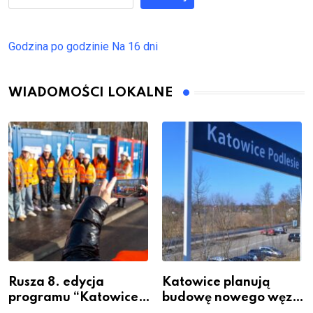
Godzina po godzinie
Na 16 dni
WIADOMOŚCI LOKALNE
Rusza 8. edycja
Katowice planują
programu “Katowice
budowę nowego węzła