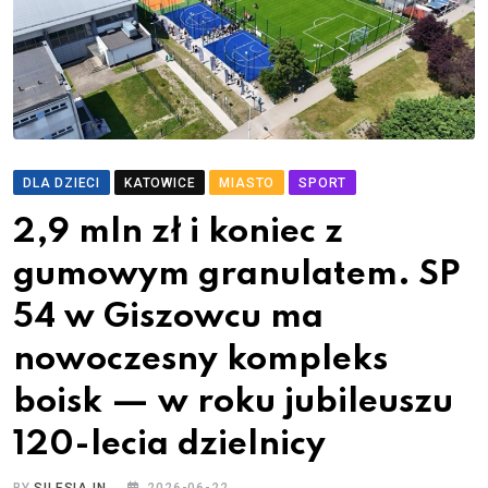
DLA DZIECI
KATOWICE
MIASTO
SPORT
2,9 mln zł i koniec z
gumowym granulatem. SP
54 w Giszowcu ma
nowoczesny kompleks
boisk — w roku jubileuszu
120-lecia dzielnicy