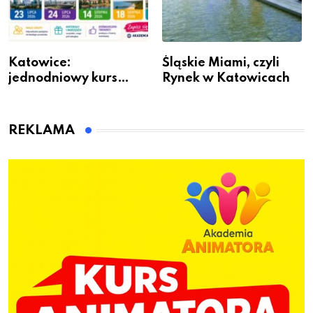
Katowice:
Śląskie Miami, czyli
jednodniowy kurs
Rynek w Katowicach
przygotuje do pracy
animatora zabaw dla
dzieci
REKLAMA