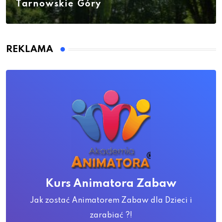
Tarnowskie Góry
REKLAMA
Kurs Animatora Zabaw
Jak zostać Animatorem Zabaw dla Dzieci i
zarabiać ?!