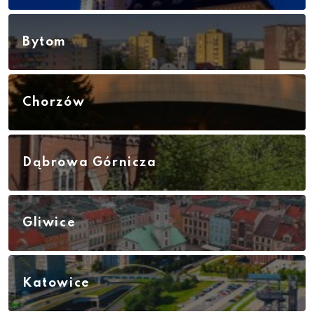
Bytom
Chorzów
Dąbrowa Górnicza
Gliwice
Katowice