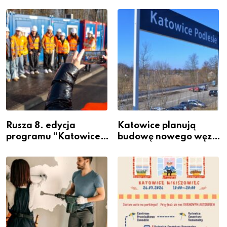
Rusza 8. edycja
Katowice planują
programu “Katowice
budowę nowego węzła
Miastem Fachowców”
przesiadkowego w
– nabór dla
Podlesiu
przedsiębiorców