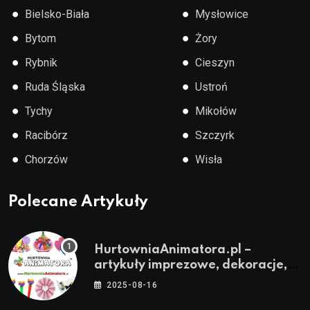
●
●
Bielsko-Biała
Mysłowice
●
●
Bytom
Żory
●
●
Rybnik
Cieszyn
●
●
Ruda Śląska
Ustroń
●
●
Tychy
Mikołów
●
●
Racibórz
Szczyrk
●
●
Chorzów
Wisła
Polecane Artykuły
HurtowniaAnimatora.pl –
artykuły imprezowe, dekoracje,
stroje i akcesoria dla animatorów
2025-08-16