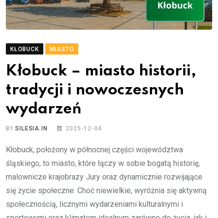
KŁOBUCK
MIASTO
Kłobuck – miasto historii,
tradycji i nowoczesnych
wydarzeń
BY
SILESIA.IN
2025-12-04
Kłobuck, położony w północnej części województwa
śląskiego, to miasto, które łączy w sobie bogatą historię,
malownicze krajobrazy Jury oraz dynamicznie rozwijające
się życie społeczne. Choć niewielkie, wyróżnia się aktywną
społecznością, licznymi wydarzeniami kulturalnymi i
sportowymi oraz klimatem idealnym zarówno do życia, jak i