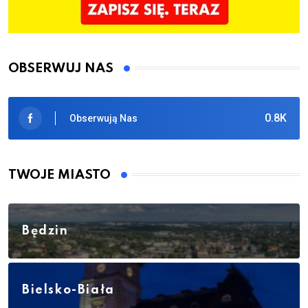
OBSERWUJ NAS
0.8K
Obserwują Nas
TWOJE MIASTO
Będzin
Bielsko-Biała