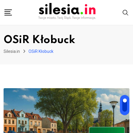
Skip
to
content
OSiR Kłobuck
Silesia.in
OSiR Kłobuck