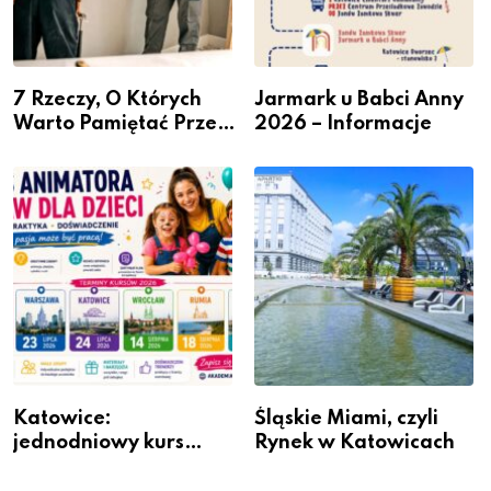
7 Rzeczy, O Których
Jarmark u Babci Anny
Warto Pamiętać Przed
2026 – Informacje
Remontem Mieszkania
Katowice:
Śląskie Miami, czyli
jednodniowy kurs
Rynek w Katowicach
przygotuje do pracy
animatora zabaw dla