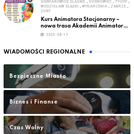
,
,
,
SIEMIANOWICE ŚLĄSKIE
SOSNOWIEC
TYCHY
,
,
,
WODZISŁAW ŚLĄSKI
WYDARZENIA
ZABRZE
ŻORY
Kurs Animatora Stacjonarny –
nowa trasa Akademii Animatora
– jesień 2025
2025-08-17
WIADOMOŚCI REGIONALNE
Bezpieczne Miasto
Biznes i Finanse
Czas Wolny