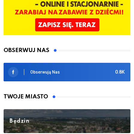
OBSERWUJ NAS
0.8K
Obserwują Nas
TWOJE MIASTO
Będzin