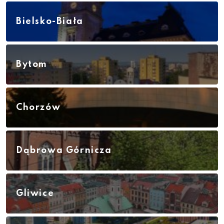
Bielsko-Biała
Bytom
Chorzów
Dąbrowa Górnicza
Gliwice