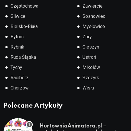
●
●
Częstochowa
Zawiercie
●
●
Gliwice
Sosnowiec
●
●
Bielsko-Biała
Mysłowice
●
●
Bytom
Żory
●
●
Rybnik
Cieszyn
●
●
Ruda Śląska
Ustroń
●
●
Tychy
Mikołów
●
●
Racibórz
Szczyrk
●
●
Chorzów
Wisła
Polecane Artykuły
HurtowniaAnimatora.pl –