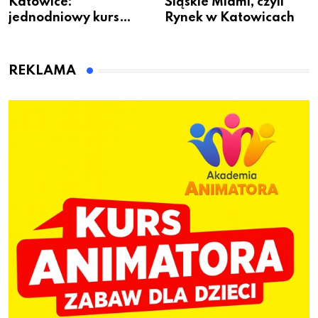
Katowice:
Śląskie Miami, czyli
jednodniowy kurs
Rynek w Katowicach
przygotuje do pracy
animatora zabaw dla
dzieci
REKLAMA