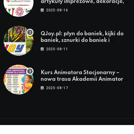
artykuły imprezowe, dekoracje,
stroje i akcesoria dla animatorów
2025-08-16
QJoy.pl: płyn do baniek, kijki do
baniek, sznurki do baniek i
zestawy do baniek
2025-08-11
Kurs Animatora Stacjonarny –
nowa trasa Akademii Animatora
– jesień 2025
2025-08-17
© 2024-2026 Twoje miasto. Twój Śląsk. Twoje