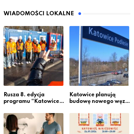
WIADOMOŚCI LOKALNE
Rusza 8. edycja
Katowice planują
programu “Katowice
budowę nowego węzła
Miastem Fachowców”
przesiadkowego w
– nabór dla
Podlesiu
przedsiębiorców