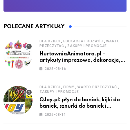
POLECANE ARTYKUŁY
,
,
DLA DZIECI
EDUKACJA I ROZWÓJ
WARTO
,
PRZECZYTAĆ
ZAKUPY I PROMOCJE
HurtowniaAnimatora.pl –
artykuły imprezowe, dekoracje,
stroje i akcesoria dla animatorów
2025-08-16
,
,
,
DLA DZIECI
FIRMY
WARTO PRZECZYTAĆ
ZAKUPY I PROMOCJE
QJoy.pl: płyn do baniek, kijki do
baniek, sznurki do baniek i
zestawy do baniek
2025-08-11