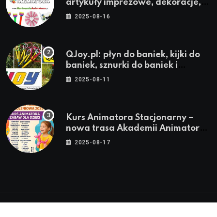
artykuły imprezowe, dekoracje,
stroje i akcesoria dla animatorów
2025-08-16
QJoy.pl: płyn do baniek, kijki do
baniek, sznurki do baniek i
zestawy do baniek
2025-08-11
Kurs Animatora Stacjonarny –
nowa trasa Akademii Animatora
– jesień 2025
2025-08-17
© 2024-2026 Twoje miasto. Twój Śląsk. Twoje