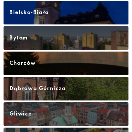
Bielsko-Biała
Bytom
Chorzów
Dąbrowa Górnicza
Gliwice