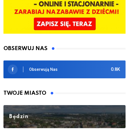
OBSERWUJ NAS
0.8K
Obserwują Nas
TWOJE MIASTO
Będzin