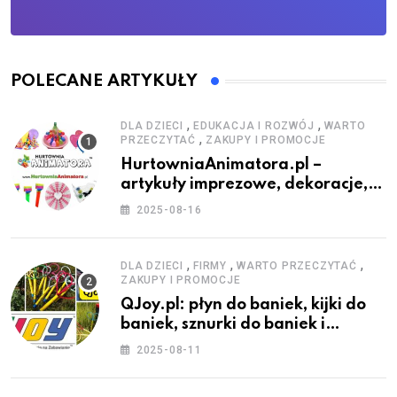
POLECANE ARTYKUŁY
,
,
DLA DZIECI
EDUKACJA I ROZWÓJ
WARTO
,
PRZECZYTAĆ
ZAKUPY I PROMOCJE
HurtowniaAnimatora.pl –
artykuły imprezowe, dekoracje,
stroje i akcesoria dla animatorów
2025-08-16
,
,
,
DLA DZIECI
FIRMY
WARTO PRZECZYTAĆ
ZAKUPY I PROMOCJE
QJoy.pl: płyn do baniek, kijki do
baniek, sznurki do baniek i
zestawy do baniek
2025-08-11