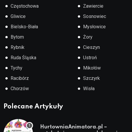
●
●
Częstochowa
Zawiercie
●
●
Gliwice
Sosnowiec
●
●
Bielsko-Biała
Mysłowice
●
●
Bytom
Żory
●
●
Rybnik
Cieszyn
●
●
Ruda Śląska
Ustroń
●
●
Tychy
Mikołów
●
●
Racibórz
Szczyrk
●
●
Chorzów
Wisła
Polecane Artykuły
HurtowniaAnimatora.pl –