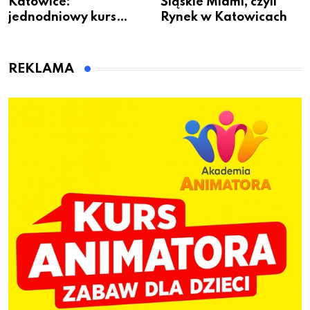
Katowice:
Śląskie Miami, czyli
jednodniowy kurs
Rynek w Katowicach
przygotuje do pracy
animatora zabaw dla
dzieci
REKLAMA