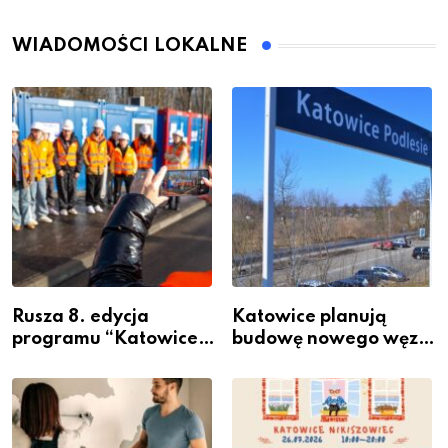
WIADOMOŚCI LOKALNE
Rusza 8. edycja
Katowice planują
programu “Katowice
budowę nowego węzła
Miastem Fachowców”
przesiadkowego w
– nabór dla
Podlesiu
przedsiębiorców