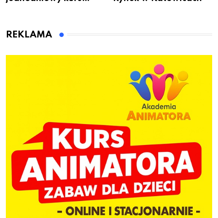
przygotuje do pracy
animatora zabaw dla
dzieci
REKLAMA