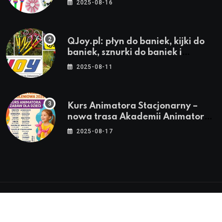
2025-08-16
QJoy.pl: płyn do baniek, kijki do
baniek, sznurki do baniek i
zestawy do baniek
2025-08-11
Kurs Animatora Stacjonarny –
nowa trasa Akademii Animatora
– jesień 2025
2025-08-17
© 2024-2026 Twoje miasto. Twój Śląsk. Twoje
informacje™ | Wszystkie Prawa Zastrzeżone by
Silesia.in