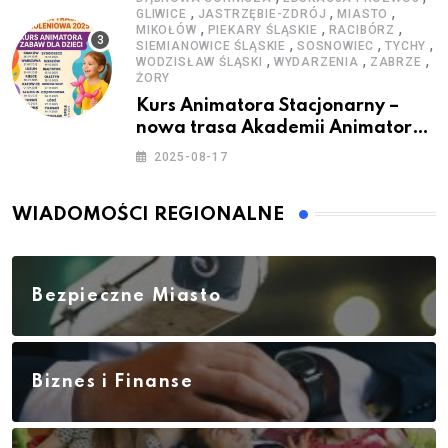
,
,
,
GLIWICE
JASTRZĘBIE-ZDRÓJ
MIASTO
,
,
,
MIKOŁÓW
PIEKARY ŚLĄSKIE
RACIBÓRZ
,
,
,
SIEMIANOWICE ŚLĄSKIE
SOSNOWIEC
TYCHY
,
,
,
WODZISŁAW ŚLĄSKI
WYDARZENIA
ZABRZE
ŻORY
Kurs Animatora Stacjonarny –
nowa trasa Akademii Animatora
– jesień 2025
2025-08-17
WIADOMOŚCI REGIONALNE
Bezpieczne Miasto
Biznes i Finanse