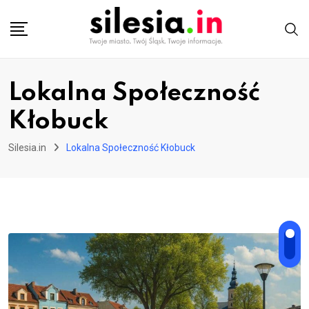
Skip
to
content
Lokalna Społeczność
Kłobuck
Silesia.in
Lokalna Społeczność Kłobuck