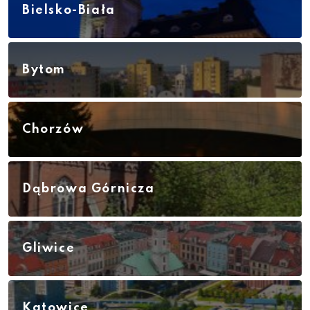
Bielsko-Biała
Bytom
Chorzów
Dąbrowa Górnicza
Gliwice
Katowice