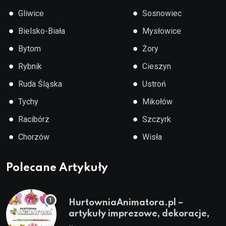
●
●
Gliwice
Sosnowiec
●
●
Bielsko-Biała
Mysłowice
●
●
Bytom
Żory
●
●
Rybnik
Cieszyn
●
●
Ruda Śląska
Ustroń
●
●
Tychy
Mikołów
●
●
Racibórz
Szczyrk
●
●
Chorzów
Wisła
Polecane Artykuły
HurtowniaAnimatora.pl –
artykuły imprezowe, dekoracje,
stroje i akcesoria dla animatorów