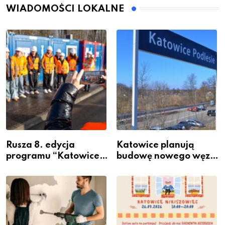
WIADOMOŚCI LOKALNE
Rusza 8. edycja
Katowice planują
programu “Katowice
budowę nowego węzła
Miastem Fachowców”
przesiadkowego w
– nabór dla
Podlesiu
przedsiębiorców