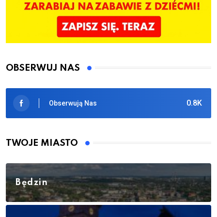
OBSERWUJ NAS
0.8K
Obserwują Nas
TWOJE MIASTO
Będzin