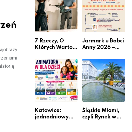
nabór dla
przedsiębiorców
rzeń
7 Rzeczy, O
Jarmark u Babci
Których Warto
Anny 2026 –
rajobrazy
Pamiętać Przed
Informacje
arzeniami
Remontem
istorią
Mieszkania
Katowice:
Śląskie Miami,
jednodniowy
czyli Rynek w
kurs przygotuje
Katowicach
do pracy