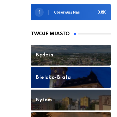
0.8K
Obserwują Nas
TWOJE MIASTO
Będzin
Bielsko-Biała
Bytom