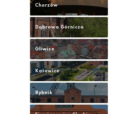
Chorzów
Dąbrowa Górnicza
Gliwice
Katowice
Rybnik