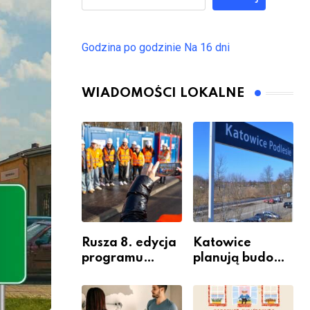
Godzina po godzinie
Na 16 dni
WIADOMOŚCI LOKALNE
Rusza 8. edycja
Katowice
programu
planują budowę
“Katowice
nowego węzła
Miastem
przesiadkoweg
Fachowców” –
o w Podlesiu