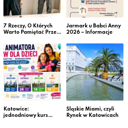
7 Rzeczy, O Których
Jarmark u Babci Anny
Warto Pamiętać Przed
2026 – Informacje
Remontem Mieszkania
Katowice:
Śląskie Miami, czyli
jednodniowy kurs
Rynek w Katowicach
przygotuje do pracy
animatora zabaw dla