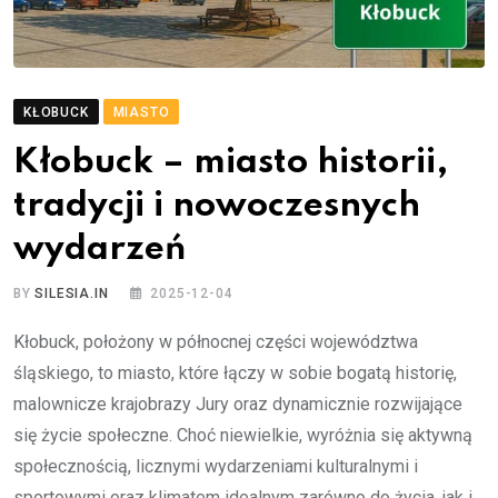
KŁOBUCK
MIASTO
Kłobuck – miasto historii,
tradycji i nowoczesnych
wydarzeń
BY
SILESIA.IN
2025-12-04
Kłobuck, położony w północnej części województwa
śląskiego, to miasto, które łączy w sobie bogatą historię,
malownicze krajobrazy Jury oraz dynamicznie rozwijające
się życie społeczne. Choć niewielkie, wyróżnia się aktywną
społecznością, licznymi wydarzeniami kulturalnymi i
sportowymi oraz klimatem idealnym zarówno do życia, jak i