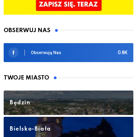
OBSERWUJ NAS
0.8K
Obserwują Nas
TWOJE MIASTO
Będzin
Bielsko-Biała