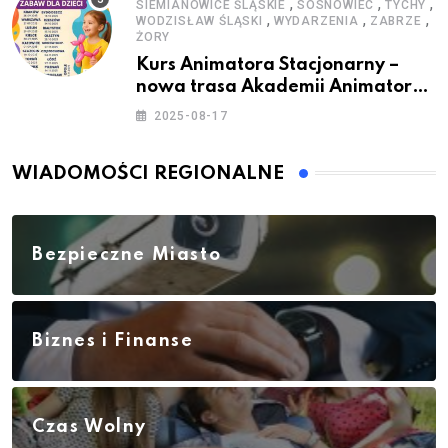
,
,
,
SIEMIANOWICE ŚLĄSKIE
SOSNOWIEC
TYCHY
,
,
,
WODZISŁAW ŚLĄSKI
WYDARZENIA
ZABRZE
ŻORY
Kurs Animatora Stacjonarny –
nowa trasa Akademii Animatora
– jesień 2025
2025-08-17
WIADOMOŚCI REGIONALNE
Bezpieczne Miasto
Biznes i Finanse
Czas Wolny