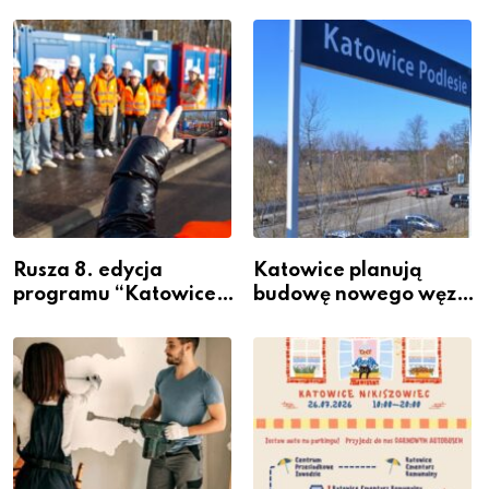
Rusza 8. edycja
Katowice planują
programu “Katowice
budowę nowego węzła
Miastem Fachowców”
przesiadkowego w
– nabór dla
Podlesiu
przedsiębiorców