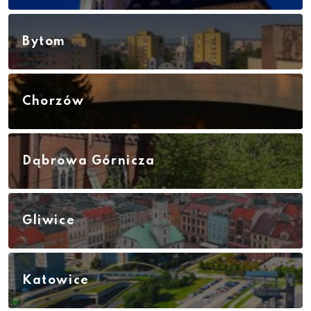
Bytom
Chorzów
Dąbrowa Górnicza
Gliwice
Katowice