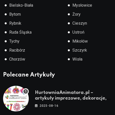
●
●
Bielsko-Biała
Mysłowice
●
●
Bytom
Żory
●
●
Rybnik
Cieszyn
●
●
Ruda Śląska
Ustroń
●
●
Tychy
Mikołów
●
●
Racibórz
Szczyrk
●
●
Chorzów
Wisła
Polecane Artykuły
HurtowniaAnimatora.pl –
artykuły imprezowe, dekoracje,
stroje i akcesoria dla animatorów
2025-08-16