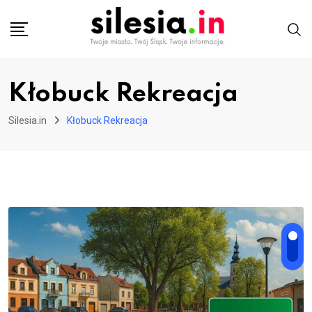
Skip
to
content
Kłobuck Rekreacja
Silesia.in
Kłobuck Rekreacja