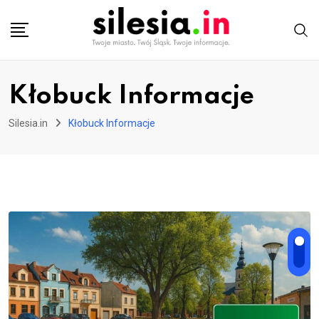
Skip
to
content
Kłobuck Informacje
Silesia.in
Kłobuck Informacje