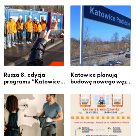
Rusza 8. edycja
Katowice planują
programu “Katowice
budowę nowego węzła
Miastem Fachowców”
przesiadkowego w
– nabór dla
Podlesiu
przedsiębiorców