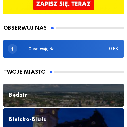
OBSERWUJ NAS
0.8K
Obserwują Nas
TWOJE MIASTO
Będzin
Bielsko-Biała