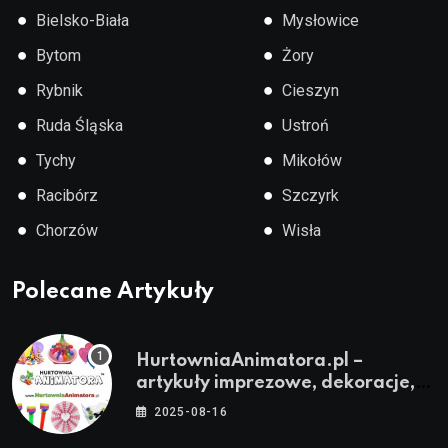
●
●
Bielsko-Biała
Mysłowice
●
●
Bytom
Żory
●
●
Rybnik
Cieszyn
●
●
Ruda Śląska
Ustroń
●
●
Tychy
Mikołów
●
●
Racibórz
Szczyrk
●
●
Chorzów
Wisła
Polecane Artykuły
HurtowniaAnimatora.pl –
artykuły imprezowe, dekoracje,
stroje i akcesoria dla animatorów
2025-08-16