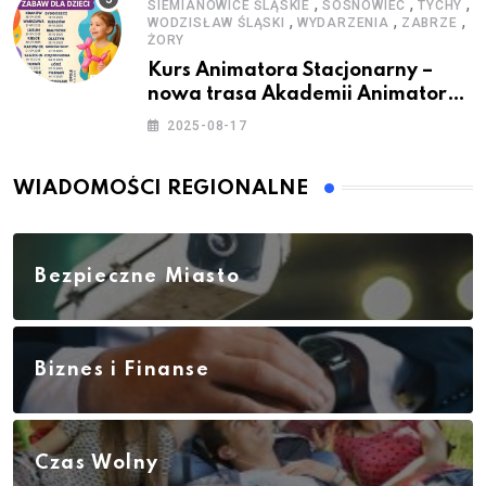
,
,
,
SIEMIANOWICE ŚLĄSKIE
SOSNOWIEC
TYCHY
,
,
,
WODZISŁAW ŚLĄSKI
WYDARZENIA
ZABRZE
ŻORY
Kurs Animatora Stacjonarny –
nowa trasa Akademii Animatora
– jesień 2025
2025-08-17
WIADOMOŚCI REGIONALNE
Bezpieczne Miasto
Biznes i Finanse
Czas Wolny