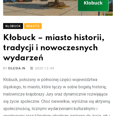
KŁOBUCK
MIASTO
Kłobuck – miasto historii,
tradycji i nowoczesnych
wydarzeń
BY
SILESIA.IN
2025-12-04
Kłobuck, położony w północnej części województwa
śląskiego, to miasto, które łączy w sobie bogatą historię,
malownicze krajobrazy Jury oraz dynamicznie rozwijające
się życie społeczne. Choć niewielkie, wyróżnia się aktywną
społecznością, licznymi wydarzeniami kulturalnymi i
sportowymi oraz klimatem idealnym zarówno do życia, jak i