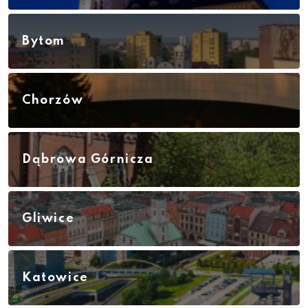
Bytom
Chorzów
Dąbrowa Górnicza
Gliwice
Katowice