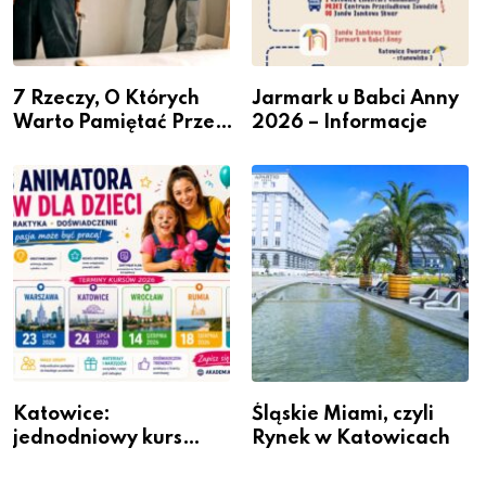
7 Rzeczy, O Których
Jarmark u Babci Anny
Warto Pamiętać Przed
2026 – Informacje
Remontem Mieszkania
Katowice:
Śląskie Miami, czyli
jednodniowy kurs
Rynek w Katowicach
przygotuje do pracy
animatora zabaw dla