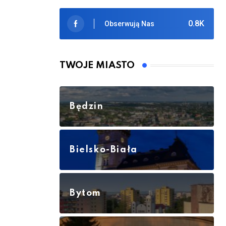
0.8K
Obserwują Nas
TWOJE MIASTO
Będzin
Bielsko-Biała
Bytom