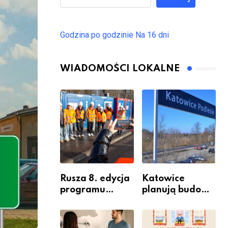
Godzina po godzinie
Na 16 dni
WIADOMOŚCI LOKALNE
Rusza 8. edycja
Katowice
programu
planują budowę
“Katowice
nowego węzła
Miastem
przesiadkoweg
Fachowców” –
o w Podlesiu