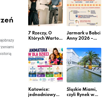
nabór dla
przedsiębiorców
rzeń
7 Rzeczy, O
Jarmark u Babci
Których Warto
Anny 2026 –
rajobrazy
Pamiętać Przed
Informacje
arzeniami
Remontem
istorią
Mieszkania
Katowice:
Śląskie Miami,
jednodniowy
czyli Rynek w
kurs przygotuje
Katowicach
do pracy