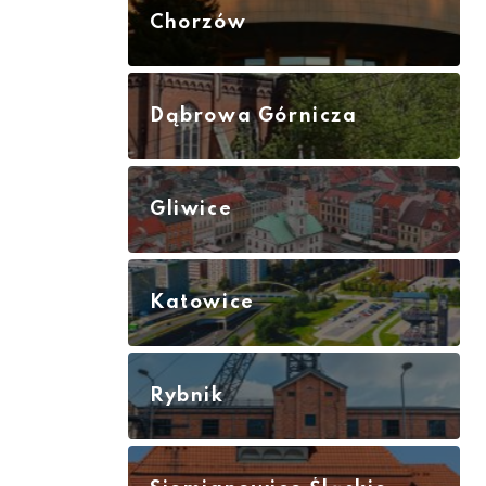
Chorzów
Dąbrowa Górnicza
Gliwice
Katowice
Rybnik