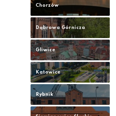
Chorzów
Dąbrowa Górnicza
Gliwice
Katowice
Rybnik