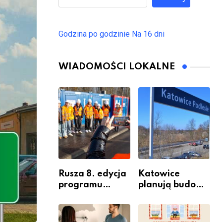
Godzina po godzinie
Na 16 dni
WIADOMOŚCI LOKALNE
Rusza 8. edycja
Katowice
programu
planują budowę
“Katowice
nowego węzła
Miastem
przesiadkoweg
Fachowców” –
o w Podlesiu