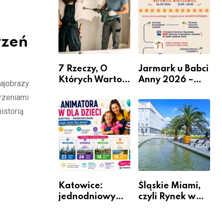
nabór dla
przedsiębiorców
rzeń
7 Rzeczy, O
Jarmark u Babci
Których Warto
Anny 2026 –
rajobrazy
Pamiętać Przed
Informacje
arzeniami
Remontem
istorią
Mieszkania
Katowice:
Śląskie Miami,
jednodniowy
czyli Rynek w
kurs przygotuje
Katowicach
do pracy