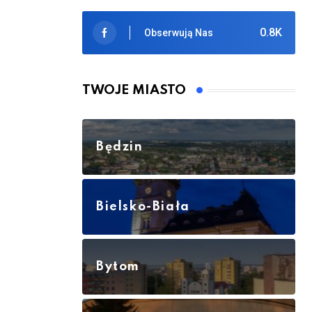
0.8K
Obserwują Nas
TWOJE MIASTO
Będzin
Bielsko-Biała
Bytom