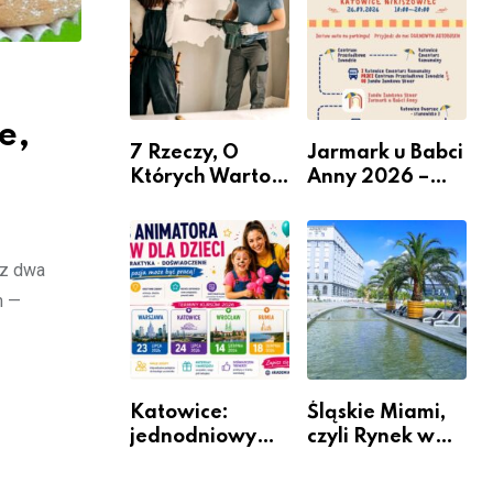
nabór dla
przedsiębiorców
e,
7 Rzeczy, O
Jarmark u Babci
Których Warto
Anny 2026 –
Pamiętać Przed
Informacje
Remontem
Mieszkania
sz dwa
m —
Katowice:
Śląskie Miami,
jednodniowy
czyli Rynek w
kurs przygotuje
Katowicach
do pracy