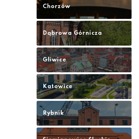
Chorzów
Dąbrowa Górnicza
Gliwice
Katowice
Rybnik