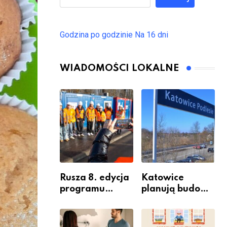
Godzina po godzinie
Na 16 dni
WIADOMOŚCI LOKALNE
Rusza 8. edycja
Katowice
programu
planują budowę
“Katowice
nowego węzła
Miastem
przesiadkoweg
Fachowców” –
o w Podlesiu