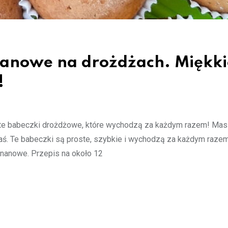
anowe na drożdżach. Miękki
!
yste babeczki drożdżowe, które wychodzą za każdym razem! Ma
afiłaś. Te babeczki są proste, szybkie i wychodzą za każdym raze
bananowe. Przepis na około 12