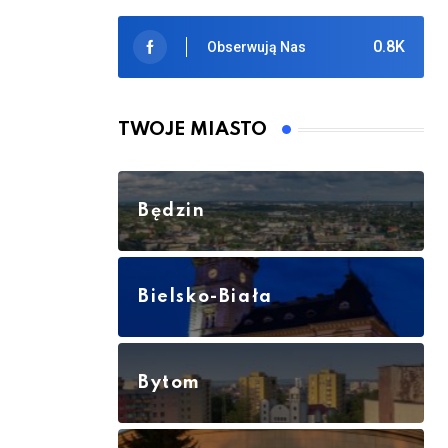
0.8K
Obserwują Nas
TWOJE MIASTO
Będzin
Bielsko-Biała
Bytom