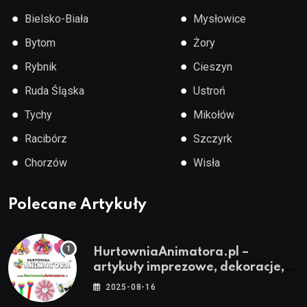
●
●
Bielsko-Biała
Mysłowice
●
●
Bytom
Żory
●
●
Rybnik
Cieszyn
●
●
Ruda Śląska
Ustroń
●
●
Tychy
Mikołów
●
●
Racibórz
Szczyrk
●
●
Chorzów
Wisła
Polecane Artykuły
HurtowniaAnimatora.pl –
artykuły imprezowe, dekoracje,
stroje i akcesoria dla animatorów
2025-08-16