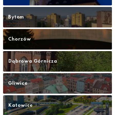
Bytom
Chorzów
Dąbrowa Górnicza
Gliwice
Katowice