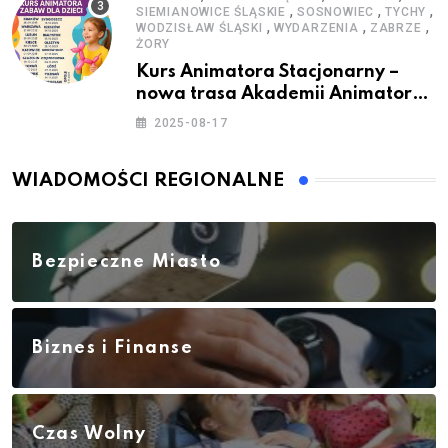
,
,
,
SIEMIANOWICE ŚLĄSKIE
SOSNOWIEC
TYCHY
,
,
,
WODZISŁAW ŚLĄSKI
WYDARZENIA
ZABRZE
ŻORY
Kurs Animatora Stacjonarny –
nowa trasa Akademii Animatora
– jesień 2025
2025-08-17
WIADOMOŚCI REGIONALNE
Bezpieczne Miasto
Biznes i Finanse
Czas Wolny