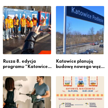
Rusza 8. edycja
Katowice planują
programu “Katowice
budowę nowego węzła
Miastem Fachowców”
przesiadkowego w
– nabór dla
Podlesiu
przedsiębiorców