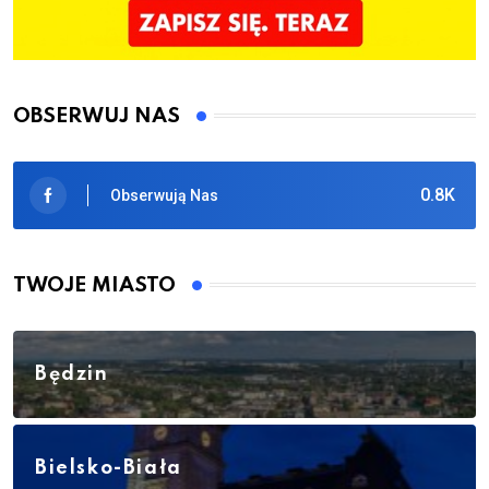
OBSERWUJ NAS
0.8K
Obserwują Nas
TWOJE MIASTO
Będzin
Bielsko-Biała