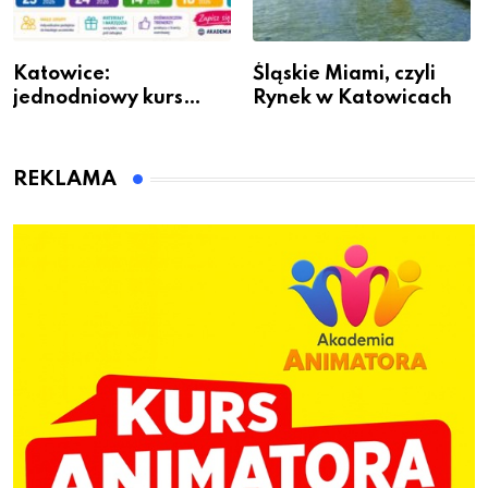
Katowice:
Śląskie Miami, czyli
jednodniowy kurs
Rynek w Katowicach
przygotuje do pracy
animatora zabaw dla
dzieci
REKLAMA