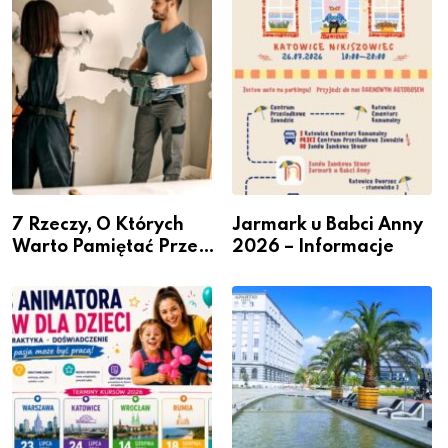
– nabór dla
Podlesiu
przedsiębiorców
7 Rzeczy, O Których
Jarmark u Babci Anny
Warto Pamiętać Przed
2026 – Informacje
Remontem Mieszkania