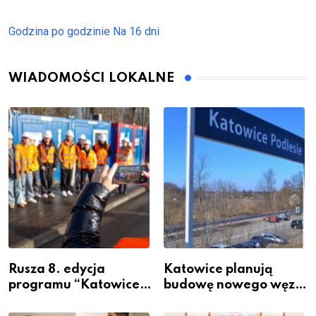
Godzina po godzinie
Na 16 dni
WIADOMOŚCI LOKALNE
Rusza 8. edycja
Katowice planują
programu “Katowice
budowę nowego węzła
Miastem Fachowców”
przesiadkowego w