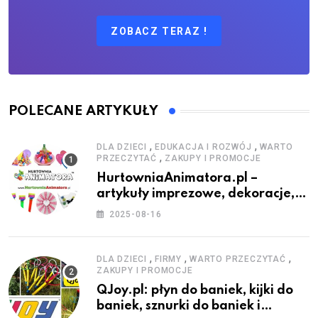
ZOBACZ TERAZ !
POLECANE ARTYKUŁY
,
,
DLA DZIECI
EDUKACJA I ROZWÓJ
WARTO
,
PRZECZYTAĆ
ZAKUPY I PROMOCJE
HurtowniaAnimatora.pl –
artykuły imprezowe, dekoracje,
stroje i akcesoria dla animatorów
2025-08-16
,
,
,
DLA DZIECI
FIRMY
WARTO PRZECZYTAĆ
ZAKUPY I PROMOCJE
QJoy.pl: płyn do baniek, kijki do
baniek, sznurki do baniek i