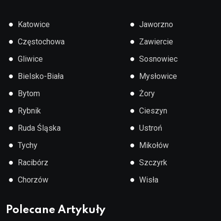
●
●
Katowice
Jaworzno
●
●
Częstochowa
Zawiercie
●
●
Gliwice
Sosnowiec
●
●
Bielsko-Biała
Mysłowice
●
●
Bytom
Żory
●
●
Rybnik
Cieszyn
●
●
Ruda Śląska
Ustroń
●
●
Tychy
Mikołów
●
●
Racibórz
Szczyrk
●
●
Chorzów
Wisła
Polecane Artykuły