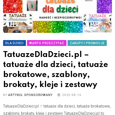
DLA DZIECI
WARTO PRZECZYTAĆ
ZAKUPY I PROMOCJE
TatuazeDlaDzieci.pl –
tatuaże dla dzieci, tatuaże
brokatowe, szablony,
brokaty, kleje i zestawy
BY
ARTYKUŁ SPONSOROWANY
2025-08-16
TatuazeDlaDzieci.pl – tatuaże dla dzieci, tatuaże brokatowe,
szablony, brokaty, kleje i zestawy TatuazeDlaDzieci.pl to