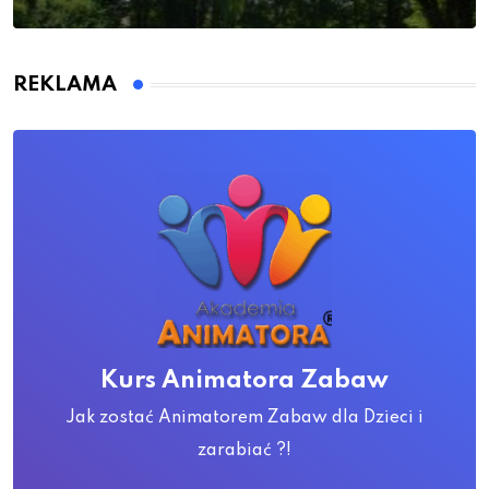
REKLAMA
Kurs Animatora Zabaw
Jak zostać Animatorem Zabaw dla Dzieci i
zarabiać ?!