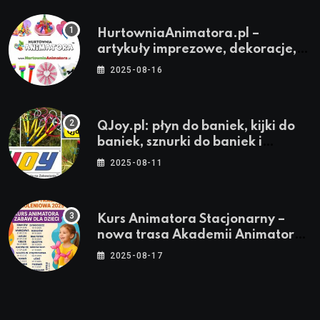
HurtowniaAnimatora.pl –
artykuły imprezowe, dekoracje,
stroje i akcesoria dla animatorów
2025-08-16
QJoy.pl: płyn do baniek, kijki do
baniek, sznurki do baniek i
zestawy do baniek
2025-08-11
Kurs Animatora Stacjonarny –
nowa trasa Akademii Animatora
– jesień 2025
2025-08-17