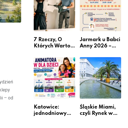
nabór dla
przedsiębiorców
7 Rzeczy, O
Jarmark u Babci
Których Warto
Anny 2026 –
Pamiętać Przed
Informacje
Remontem
Mieszkania
tydzień
klepy
ii – od
Katowice:
Śląskie Miami,
jednodniowy
czyli Rynek w
kurs przygotuje
Katowicach
do pracy