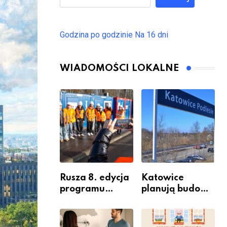
Godzina po godzinie
Na 16 dni
WIADOMOŚCI LOKALNE
Rusza 8. edycja
Katowice
programu
planują budowę
“Katowice
nowego węzła
Miastem
przesiadkoweg
Fachowców” –
o w Podlesiu