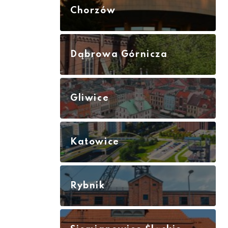
Chorzów
Dąbrowa Górnicza
Gliwice
Katowice
Rybnik