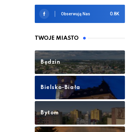
0.8K
Obserwują Nas
TWOJE MIASTO
Będzin
Bielsko-Biała
Bytom