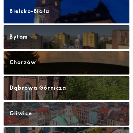
Bielsko-Biała
Bytom
Chorzów
Dąbrowa Górnicza
Gliwice