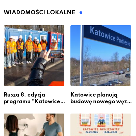
WIADOMOŚCI LOKALNE
Rusza 8. edycja
Katowice planują
programu “Katowice
budowę nowego węzła
Miastem Fachowców”
przesiadkowego w
– nabór dla
Podlesiu
przedsiębiorców