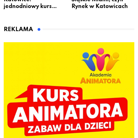
jednodniowy kurs
Rynek w Katowicach
przygotuje do pracy
animatora zabaw dla
dzieci
REKLAMA