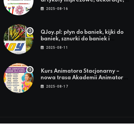
stroje i akcesoria dla animatorów
2025-08-16
QJoy.pl: płyn do baniek, kijki do
baniek, sznurki do baniek i
zestawy do baniek
2025-08-11
Kurs Animatora Stacjonarny –
nowa trasa Akademii Animatora
– jesień 2025
2025-08-17
© 2024-2026 Twoje miasto. Twój Śląsk. Twoje