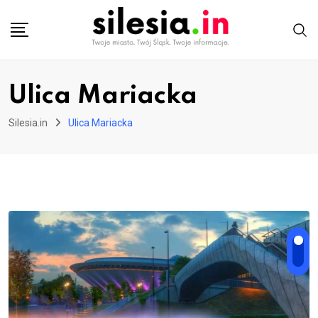
Skip
to
content
Ulica Mariacka
Silesia.in
Ulica Mariacka