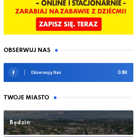
OBSERWUJ NAS
0.8K
Obserwują Nas
TWOJE MIASTO
Będzin