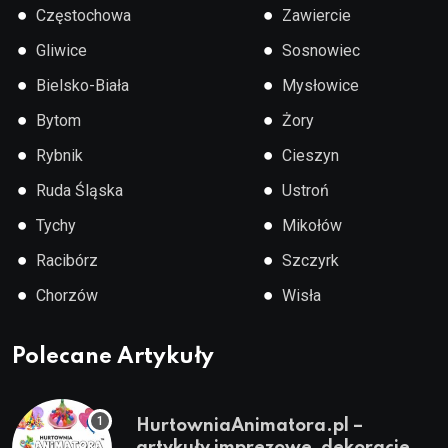
●
●
Częstochowa
Zawiercie
●
●
Gliwice
Sosnowiec
●
●
Bielsko-Biała
Mysłowice
●
●
Bytom
Żory
●
●
Rybnik
Cieszyn
●
●
Ruda Śląska
Ustroń
●
●
Tychy
Mikołów
●
●
Racibórz
Szczyrk
●
●
Chorzów
Wisła
Polecane Artykuły
HurtowniaAnimatora.pl –
artykuły imprezowe, dekoracje,