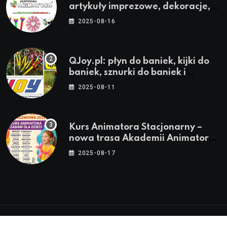
artykuły imprezowe, dekoracje,
stroje i akcesoria dla animatorów
2025-08-16
QJoy.pl: płyn do baniek, kijki do
baniek, sznurki do baniek i
zestawy do baniek
2025-08-11
Kurs Animatora Stacjonarny –
nowa trasa Akademii Animatora
– jesień 2025
2025-08-17
© 2024-2026 Twoje miasto. Twój Śląsk. Twoje