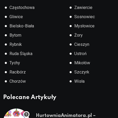
●
●
Częstochowa
Zawiercie
●
●
Gliwice
Sosnowiec
●
●
Bielsko-Biała
Mysłowice
●
●
Bytom
Żory
●
●
Rybnik
Cieszyn
●
●
Ruda Śląska
Ustroń
●
●
Tychy
Mikołów
●
●
Racibórz
Szczyrk
●
●
Chorzów
Wisła
Polecane Artykuły
HurtowniaAnimatora.pl –