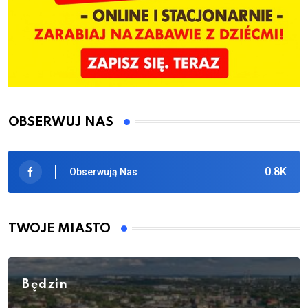
OBSERWUJ NAS
0.8K
Obserwują Nas
TWOJE MIASTO
Będzin