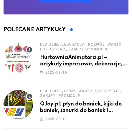
POLECANE ARTYKUŁY
,
,
DLA DZIECI
EDUKACJA I ROZWÓJ
WARTO
,
PRZECZYTAĆ
ZAKUPY I PROMOCJE
HurtowniaAnimatora.pl –
artykuły imprezowe, dekoracje,
stroje i akcesoria dla animatorów
2025-08-16
,
,
,
DLA DZIECI
FIRMY
WARTO PRZECZYTAĆ
ZAKUPY I PROMOCJE
QJoy.pl: płyn do baniek, kijki do
baniek, sznurki do baniek i
zestawy do baniek
2025-08-11