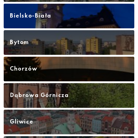
Bielsko-Biała
Bytom
Chorzów
Dąbrowa Górnicza
Gliwice