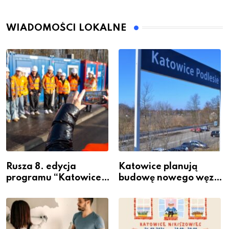
WIADOMOŚCI LOKALNE
Rusza 8. edycja
Katowice planują
programu “Katowice
budowę nowego węzła
Miastem Fachowców”
przesiadkowego w
– nabór dla
Podlesiu
przedsiębiorców