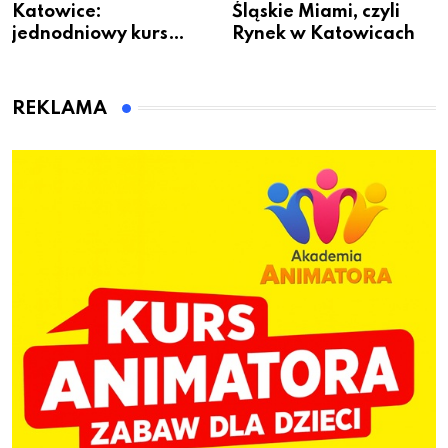
Katowice:
Śląskie Miami, czyli
jednodniowy kurs
Rynek w Katowicach
przygotuje do pracy
animatora zabaw dla
dzieci
REKLAMA