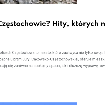
Częstochowie? Hity, których n
icach Częstochowa to miasto, które zachwyca nie tylko swoją h
łożone u bram Jury Krakowsko-Częstochowskiej, oferuje mieszk
 nadają się zarówno na spokojny spacer, jak i dłuższą wyprawę r