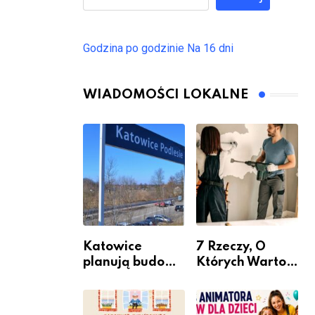
Godzina po godzinie
Na 16 dni
WIADOMOŚCI LOKALNE
Katowice
7 Rzeczy, O
planują budowę
Których Warto
nowego węzła
Pamiętać Przed
przesiadkoweg
Remontem
o w Podlesiu
Mieszkania