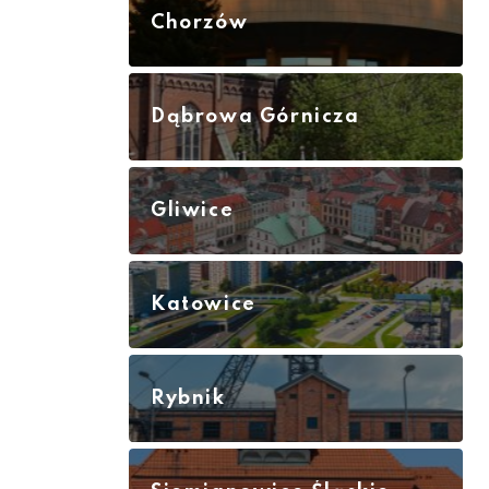
Chorzów
Dąbrowa Górnicza
Gliwice
Katowice
Rybnik