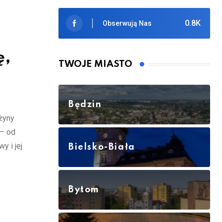
0.8K
Obserwują Nas
ę,
TWOJE MIASTO
Będzin
żyny
 – od
y i jej
Bielsko-Biała
Bytom