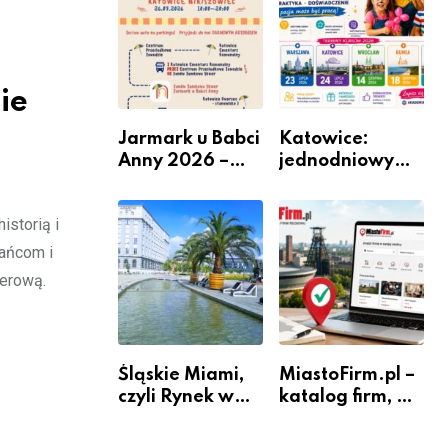
ie
Jarmark u Babci
Katowice:
Anny 2026 –
jednodniowy
Informacje
kurs przygotuje
do pracy
istorią i
animatora
zabaw dla
ańcom i
dzieci
owerową.
Śląskie Miami,
MiastoFirm.pl –
czyli Rynek w
katalog firm, w
Katowicach
którym
mieszkańcy