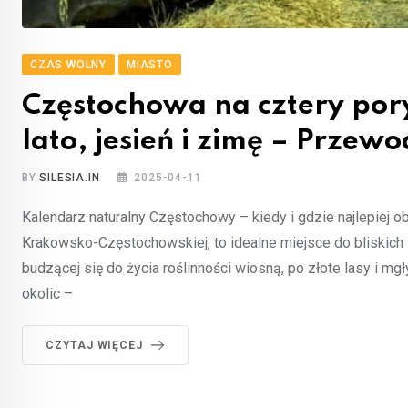
CZAS WOLNY
MIASTO
Częstochowa na cztery pory
lato, jesień i zimę – Przew
BY
SILESIA.IN
2025-04-11
Kalendarz naturalny Częstochowy – kiedy i gdzie najlepie
Krakowsko-Częstochowskiej, to idealne miejsce do bliskich 
budzącej się do życia roślinności wiosną, po złote lasy i mgł
okolic –
CZYTAJ WIĘCEJ