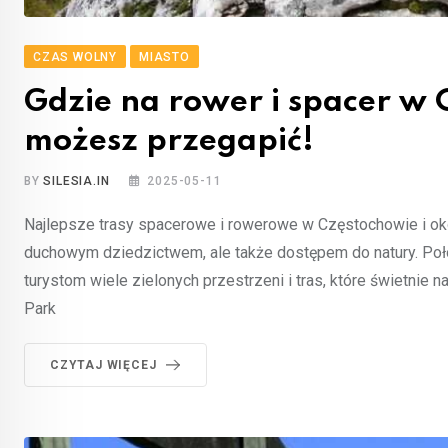
CZAS WOLNY
MIASTO
Gdzie na rower i spacer w 
możesz przegapić!
BY
SILESIA.IN
2025-05-11
Najlepsze trasy spacerowe i rowerowe w Częstochowie i okol
duchowym dziedzictwem, ale także dostępem do natury. Po
turystom wiele zielonych przestrzeni i tras, które świetnie
Park
CZYTAJ WIĘCEJ