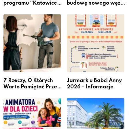
programu “Katowice
budowę nowego węzła
Miastem Fachowców”
przesiadkowego w
– nabór dla
Podlesiu
przedsiębiorców
7 Rzeczy, O Których
Jarmark u Babci Anny
Warto Pamiętać Przed
2026 – Informacje
Remontem Mieszkania