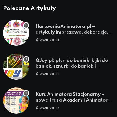
Polecane Artykuły
HurtowniaAnimatora.pl –
artykuły imprezowe, dekoracje,
stroje i akcesoria dla animatorów
2025-08-16
QJoy.pl: płyn do baniek, kijki do
baniek, sznurki do baniek i
zestawy do baniek
2025-08-11
Kurs Animatora Stacjonarny –
nowa trasa Akademii Animatora
– jesień 2025
2025-08-17