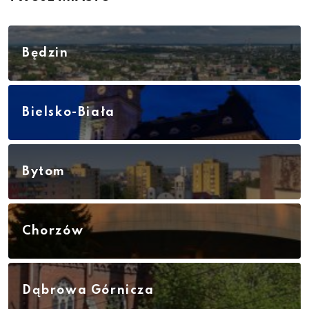
Będzin
Bielsko-Biała
Bytom
Chorzów
Dąbrowa Górnicza