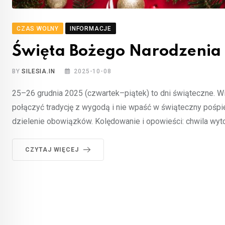
CZAS WOLNY
INFORMACJE
Święta Bożego Narodzenia
BY
SILESIA.IN
2025-10-08
25–26 grudnia 2025 (czwartek–piątek) to dni świąteczne. Wi
połączyć tradycję z wygodą i nie wpaść w świąteczny pośpiec
dzielenie obowiązków. Kolędowanie i opowieści: chwila wytch
CZYTAJ WIĘCEJ