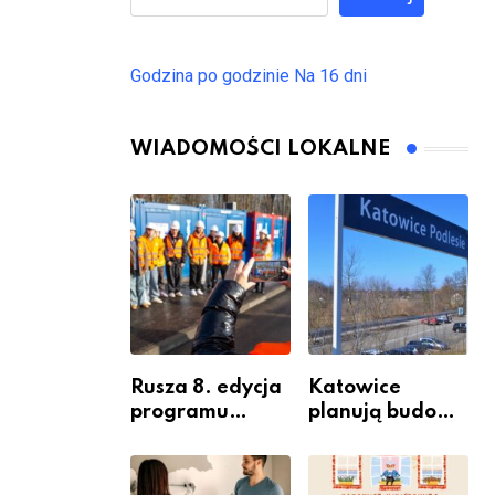
Godzina po godzinie
Na 16 dni
WIADOMOŚCI LOKALNE
Rusza 8. edycja
Katowice
programu
planują budowę
“Katowice
nowego węzła
Miastem
przesiadkoweg
Fachowców” –
o w Podlesiu