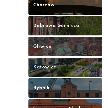
Chorzów
Dąbrowa Górnicza
Gliwice
Katowice
Rybnik