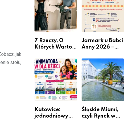
nabór dla
przedsiębiorców
7 Rzeczy, O
Jarmark u Babci
Których Warto
Anny 2026 –
Pamiętać Przed
Informacje
Zobacz, jak
Remontem
enie stołu,
Mieszkania
Katowice:
Śląskie Miami,
jednodniowy
czyli Rynek w
kurs przygotuje
Katowicach
do pracy