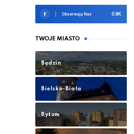
0.8K
Obserwują Nas
TWOJE MIASTO
Będzin
Bielsko-Biała
Bytom