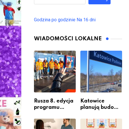
Godzina po godzinie
Na 16 dni
WIADOMOŚCI LOKALNE
Rusza 8. edycja
Katowice
programu
planują budowę
“Katowice
nowego węzła
Miastem
przesiadkoweg
Fachowców” –
o w Podlesiu