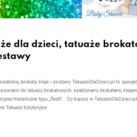
że dla dzieci, tatuaże broka
zestawy
szablony, brokaty, kleje i zestawy TatuazeDlaDzieci.pl to specja
esoriami do tatuaży brokatowych: szablonami, brokatami, klejami
yjne/metaliczne typu „flash”. Co kupisz w TatuazeDlaDzieci.pl?
e Tatuaże biżuteryjne