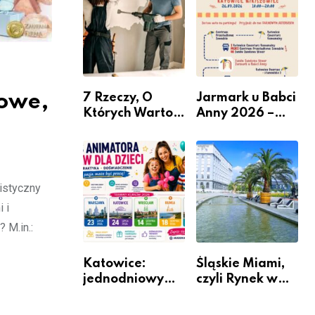
nabór dla
przedsiębiorców
towe,
7 Rzeczy, O
Jarmark u Babci
Których Warto
Anny 2026 –
Pamiętać Przed
Informacje
Remontem
Mieszkania
listyczny
 i
 M.in.:
Katowice:
Śląskie Miami,
jednodniowy
czyli Rynek w
kurs przygotuje
Katowicach
do pracy