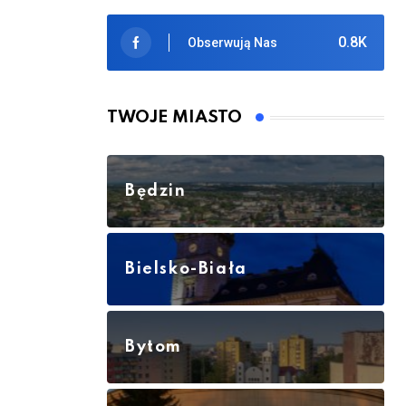
0.8K
Obserwują Nas
TWOJE MIASTO
Będzin
Bielsko-Biała
Bytom