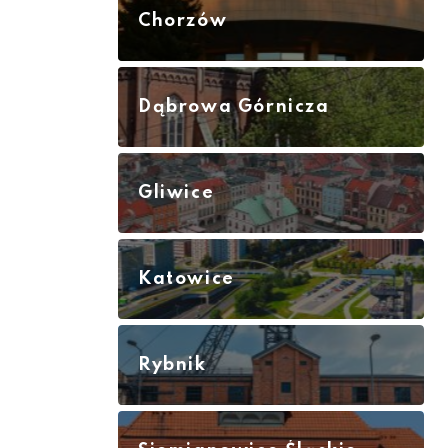
Chorzów
Dąbrowa Górnicza
Gliwice
Katowice
Rybnik