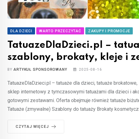
DLA DZIECI
WARTO PRZECZYTAĆ
ZAKUPY I PROMOCJE
TatuazeDlaDzieci.pl – tatua
szablony, brokaty, kleje i 
BY
ARTYKUŁ SPONSOROWANY
2025-08-16
TatuazeDlaDzieci.pl – tatuaże dla dzieci, tatuaże brokatowe, 
sklep internetowy z tymczasowymi tatuażami dla dzieci i akc
gotowymi zestawami. Oferta obejmuje również tatuaże biżuter
Tatuaże (zmywalne) Szablony do tatuaży Brokaty kosmetyczn
CZYTAJ WIĘCEJ