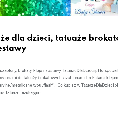
że dla dzieci, tatuaże broka
zestawy
szablony, brokaty, kleje i zestawy TatuazeDlaDzieci.pl to specja
esoriami do tatuaży brokatowych: szablonami, brokatami, klejami
yjne/metaliczne typu „flash”. Co kupisz w TatuazeDlaDzieci.pl?
e Tatuaże biżuteryjne