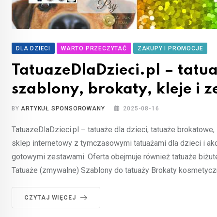
DLA DZIECI
WARTO PRZECZYTAĆ
ZAKUPY I PROMOCJE
TatuazeDlaDzieci.pl – tatua
szablony, brokaty, kleje i 
BY
ARTYKUŁ SPONSOROWANY
2025-08-16
TatuazeDlaDzieci.pl – tatuaże dla dzieci, tatuaże brokatowe, 
sklep internetowy z tymczasowymi tatuażami dla dzieci i akc
gotowymi zestawami. Oferta obejmuje również tatuaże biżuter
Tatuaże (zmywalne) Szablony do tatuaży Brokaty kosmetyczn
CZYTAJ WIĘCEJ