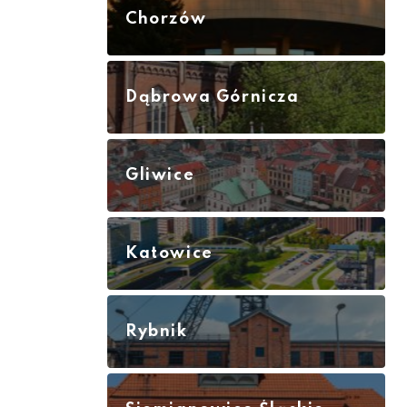
Chorzów
Dąbrowa Górnicza
Gliwice
Katowice
Rybnik