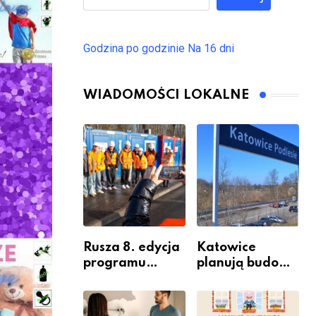
Godzina po godzinie
Na 16 dni
WIADOMOŚCI LOKALNE
Rusza 8. edycja
Katowice
programu
planują budowę
“Katowice
nowego węzła
Miastem
przesiadkoweg
Fachowców” –
o w Podlesiu