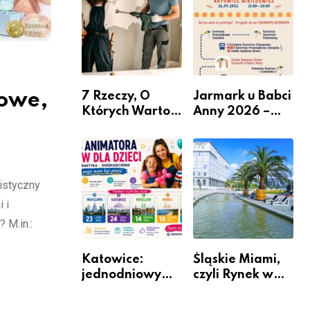
nabór dla
przedsiębiorców
towe,
7 Rzeczy, O
Jarmark u Babci
Których Warto
Anny 2026 –
Pamiętać Przed
Informacje
Remontem
Mieszkania
listyczny
 i
 M.in.:
Katowice:
Śląskie Miami,
jednodniowy
czyli Rynek w
kurs przygotuje
Katowicach
do pracy