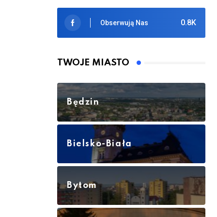
0.8K
Obserwują Nas
TWOJE MIASTO
Będzin
Bielsko-Biała
Bytom