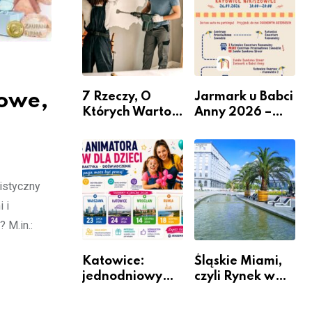
nabór dla
przedsiębiorców
towe,
7 Rzeczy, O
Jarmark u Babci
Których Warto
Anny 2026 –
Pamiętać Przed
Informacje
Remontem
Mieszkania
listyczny
 i
 M.in.:
Katowice:
Śląskie Miami,
jednodniowy
czyli Rynek w
kurs przygotuje
Katowicach
do pracy