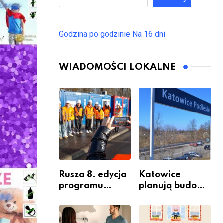
Godzina po godzinie
Na 16 dni
WIADOMOŚCI LOKALNE
Rusza 8. edycja
Katowice
programu
planują budowę
“Katowice
nowego węzła
Miastem
przesiadkoweg
Fachowców” –
o w Podlesiu