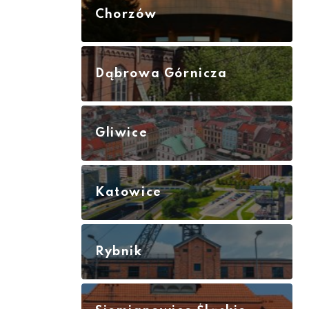
Chorzów
Dąbrowa Górnicza
Gliwice
Katowice
Rybnik