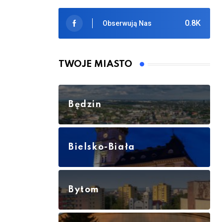
0.8K
Obserwują Nas
TWOJE MIASTO
Będzin
Bielsko-Biała
Bytom