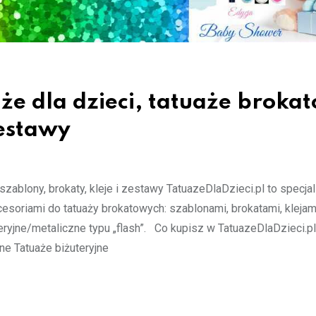
że dla dzieci, tatuaże broka
zestawy
szablony, brokaty, kleje i zestawy TatuazeDlaDzieci.pl to specja
esoriami do tatuaży brokatowych: szablonami, brokatami, klejami
yjne/metaliczne typu „flash”. Co kupisz w TatuazeDlaDzieci.pl?
e Tatuaże biżuteryjne