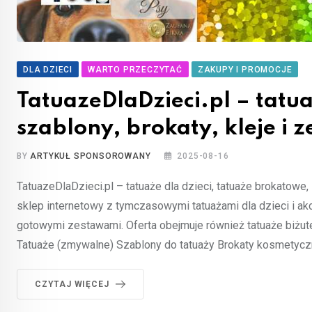
DLA DZIECI
WARTO PRZECZYTAĆ
ZAKUPY I PROMOCJE
TatuazeDlaDzieci.pl – tatua
szablony, brokaty, kleje i 
BY
ARTYKUŁ SPONSOROWANY
2025-08-16
TatuazeDlaDzieci.pl – tatuaże dla dzieci, tatuaże brokatowe, 
sklep internetowy z tymczasowymi tatuażami dla dzieci i akc
gotowymi zestawami. Oferta obejmuje również tatuaże biżuter
Tatuaże (zmywalne) Szablony do tatuaży Brokaty kosmetyczn
CZYTAJ WIĘCEJ