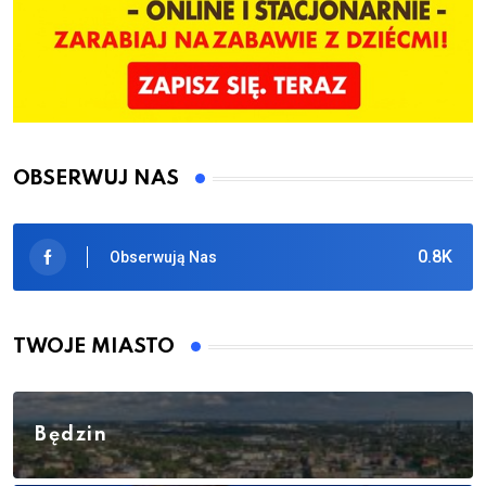
OBSERWUJ NAS
0.8K
Obserwują Nas
TWOJE MIASTO
Będzin