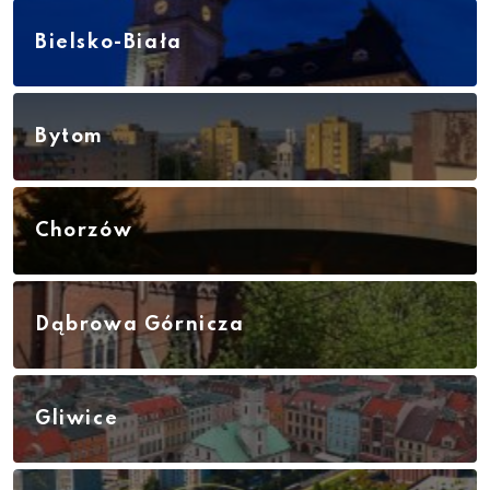
Bielsko-Biała
Bytom
Chorzów
Dąbrowa Górnicza
Gliwice