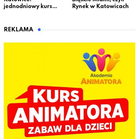
jednodniowy kurs
Rynek w Katowicach
przygotuje do pracy
animatora zabaw dla
dzieci
REKLAMA