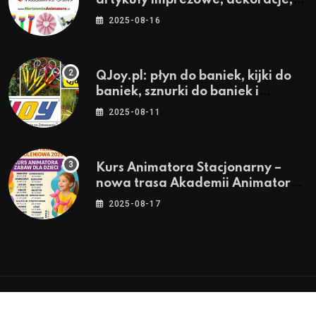
artykuły imprezowe, dekoracje,
stroje i akcesoria dla animatorów
2025-08-16
QJoy.pl: płyn do baniek, kijki do
baniek, sznurki do baniek i
zestawy do baniek
2025-08-11
Kurs Animatora Stacjonarny –
nowa trasa Akademii Animatora
– jesień 2025
2025-08-17
© 2024-2026 Twoje miasto. Twój Śląsk. Twoje