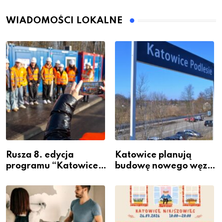
WIADOMOŚCI LOKALNE
Rusza 8. edycja
Katowice planują
programu “Katowice
budowę nowego węzła
Miastem Fachowców”
przesiadkowego w
– nabór dla
Podlesiu
przedsiębiorców