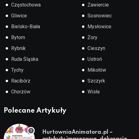
●
●
Częstochowa
Zawiercie
●
●
Gliwice
Sosnowiec
●
●
Bielsko-Biała
Mysłowice
●
●
Bytom
Żory
●
●
Rybnik
Cieszyn
●
●
Ruda Śląska
Ustroń
●
●
Tychy
Mikołów
●
●
Racibórz
Szczyrk
●
●
Chorzów
Wisła
Polecane Artykuły
HurtowniaAnimatora.pl –