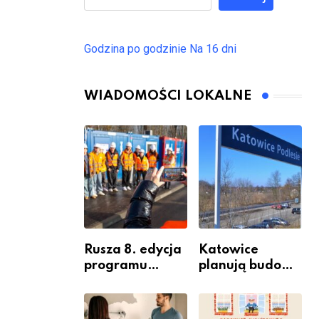
Godzina po godzinie
Na 16 dni
WIADOMOŚCI LOKALNE
Rusza 8. edycja
Katowice
programu
planują budowę
“Katowice
nowego węzła
Miastem
przesiadkoweg
Fachowców” –
o w Podlesiu