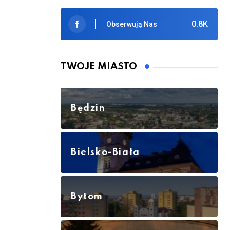
0.8K
Obserwują Nas
TWOJE MIASTO
Będzin
Bielsko-Biała
Bytom