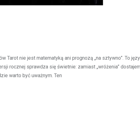
ów Tarot nie jest matematyką ani prognozą „na sztywno”. To języ
rsji rocznej sprawdza się świetnie: zamiast „wróżenia” dostaje
gdzie warto być uważnym. Ten