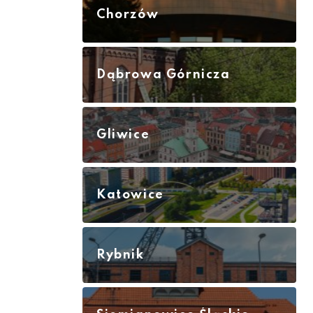
Chorzów
Dąbrowa Górnicza
Gliwice
Katowice
Rybnik