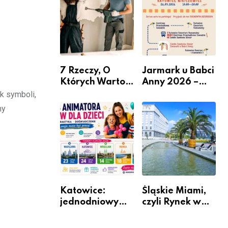
nabór dla
przedsiębiorców
7 Rzeczy, O
Jarmark u Babci
Których Warto
Anny 2026 –
Pamiętać Przed
Informacje
k symboli,
Remontem
my
Mieszkania
Katowice:
Śląskie Miami,
jednodniowy
czyli Rynek w
kurs przygotuje
Katowicach
do pracy