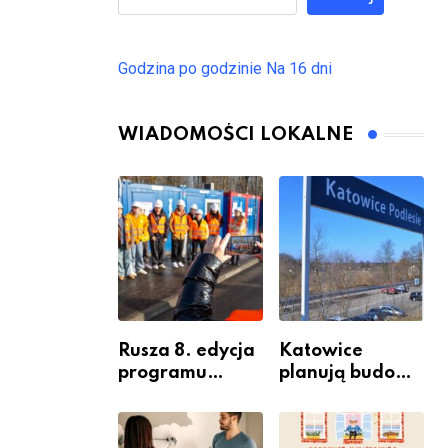
Godzina po godzinie
Na 16 dni
WIADOMOŚCI LOKALNE
Rusza 8. edycja
Katowice
programu
planują budowę
“Katowice
nowego węzła
Miastem
przesiadkoweg
Fachowców” –
o w Podlesiu