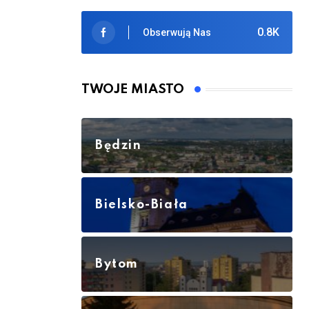
0.8K
Obserwują Nas
TWOJE MIASTO
Będzin
Bielsko-Biała
Bytom