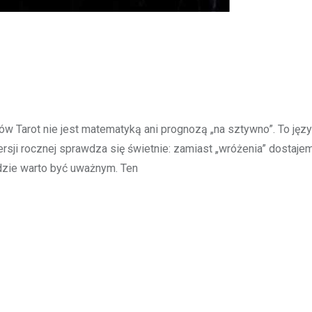
ów Tarot nie jest matematyką ani prognozą „na sztywno”. To języ
rsji rocznej sprawdza się świetnie: zamiast „wróżenia” dostaje
gdzie warto być uważnym. Ten