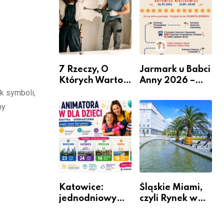
nabór dla
przedsiębiorców
7 Rzeczy, O
Jarmark u Babci
Których Warto
Anny 2026 –
Pamiętać Przed
Informacje
k symboli,
Remontem
my
Mieszkania
Katowice:
Śląskie Miami,
jednodniowy
czyli Rynek w
kurs przygotuje
Katowicach
do pracy