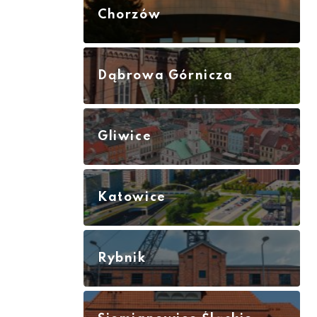
Chorzów
Dąbrowa Górnicza
Gliwice
Katowice
Rybnik