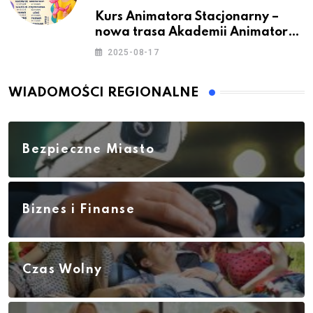
Kurs Animatora Stacjonarny –
nowa trasa Akademii Animatora
– jesień 2025
2025-08-17
WIADOMOŚCI REGIONALNE
Bezpieczne Miasto
Biznes i Finanse
Czas Wolny