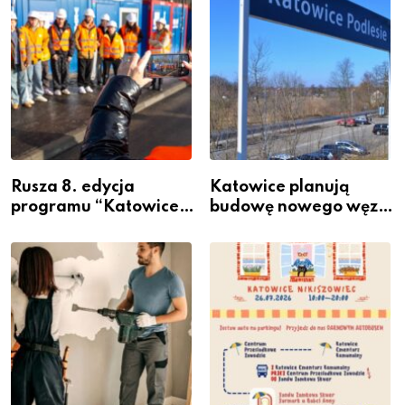
Rusza 8. edycja
Katowice planują
programu “Katowice
budowę nowego węzła
Miastem Fachowców”
przesiadkowego w
– nabór dla
Podlesiu
przedsiębiorców