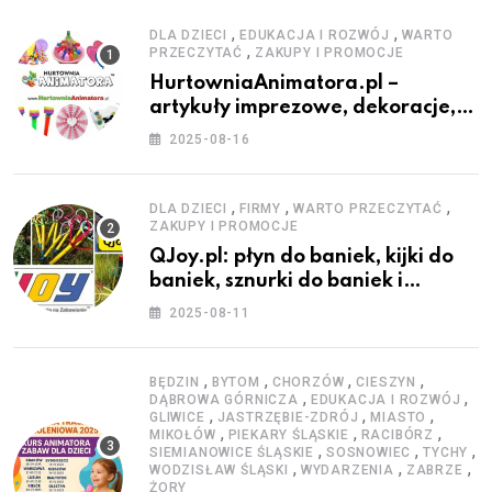
,
,
DLA DZIECI
EDUKACJA I ROZWÓJ
WARTO
,
PRZECZYTAĆ
ZAKUPY I PROMOCJE
HurtowniaAnimatora.pl –
artykuły imprezowe, dekoracje,
stroje i akcesoria dla animatorów
2025-08-16
,
,
,
DLA DZIECI
FIRMY
WARTO PRZECZYTAĆ
ZAKUPY I PROMOCJE
QJoy.pl: płyn do baniek, kijki do
baniek, sznurki do baniek i
zestawy do baniek
2025-08-11
,
,
,
,
BĘDZIN
BYTOM
CHORZÓW
CIESZYN
,
,
DĄBROWA GÓRNICZA
EDUKACJA I ROZWÓJ
,
,
,
GLIWICE
JASTRZĘBIE-ZDRÓJ
MIASTO
,
,
,
MIKOŁÓW
PIEKARY ŚLĄSKIE
RACIBÓRZ
,
,
,
SIEMIANOWICE ŚLĄSKIE
SOSNOWIEC
TYCHY
,
,
,
WODZISŁAW ŚLĄSKI
WYDARZENIA
ZABRZE
ŻORY