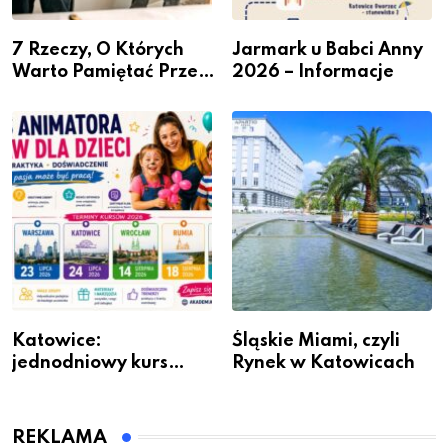
7 Rzeczy, O Których
Jarmark u Babci Anny
Warto Pamiętać Przed
2026 – Informacje
Remontem Mieszkania
Katowice:
Śląskie Miami, czyli
jednodniowy kurs
Rynek w Katowicach
przygotuje do pracy
animatora zabaw dla
dzieci
REKLAMA