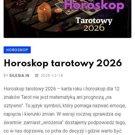
HOROSKOP
Horoskop tarotowy 2026
BY
SILESIA.IN
2025-12-18
Horoskop tarotowy 2026 – karta roku i horoskop dla 12
znaków Tarot nie jest matematyką ani prognozą „na
sztywno”. To język symboli, który pomaga nazwać emocje,
napięcia i kierunki zmian. W wersji rocznej sprawdza się
świetnie: zamiast „wróżenia” dostajemy podpowiedź tego,
co w nas dojrzewa, co pcha do decyzji i gdzie warto być