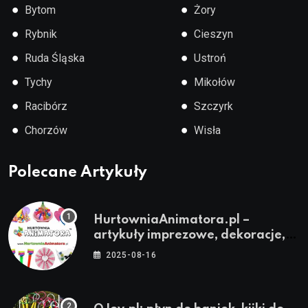
●
●
Bytom
Żory
●
●
Rybnik
Cieszyn
●
●
Ruda Śląska
Ustroń
●
●
Tychy
Mikołów
●
●
Racibórz
Szczyrk
●
●
Chorzów
Wisła
Polecane Artykuły
HurtowniaAnimatora.pl –
artykuły imprezowe, dekoracje,
stroje i akcesoria dla animatorów
2025-08-16