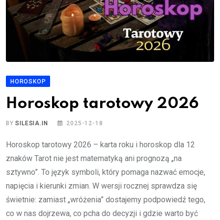
HOROSKOP
Horoskop tarotowy 2026
BY
SILESIA.IN
2025-12-18
Horoskop tarotowy 2026 – karta roku i horoskop dla 12
znaków Tarot nie jest matematyką ani prognozą „na
sztywno”. To język symboli, który pomaga nazwać emocje,
napięcia i kierunki zmian. W wersji rocznej sprawdza się
świetnie: zamiast „wróżenia” dostajemy podpowiedź tego,
co w nas dojrzewa, co pcha do decyzji i gdzie warto być