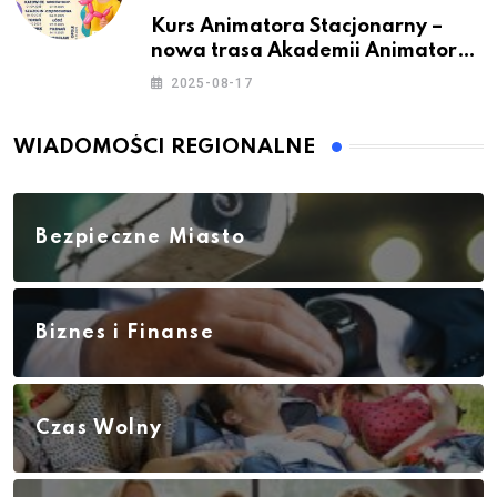
Kurs Animatora Stacjonarny –
nowa trasa Akademii Animatora
– jesień 2025
2025-08-17
WIADOMOŚCI REGIONALNE
Bezpieczne Miasto
Biznes i Finanse
Czas Wolny