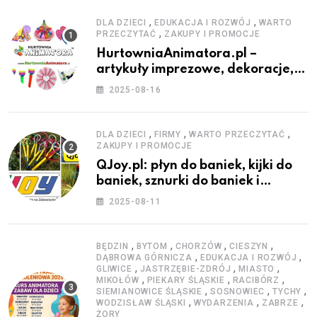
,
,
DLA DZIECI
EDUKACJA I ROZWÓJ
WARTO
,
PRZECZYTAĆ
ZAKUPY I PROMOCJE
HurtowniaAnimatora.pl –
artykuły imprezowe, dekoracje,
stroje i akcesoria dla animatorów
2025-08-16
,
,
,
DLA DZIECI
FIRMY
WARTO PRZECZYTAĆ
ZAKUPY I PROMOCJE
QJoy.pl: płyn do baniek, kijki do
baniek, sznurki do baniek i
zestawy do baniek
2025-08-11
,
,
,
,
BĘDZIN
BYTOM
CHORZÓW
CIESZYN
,
,
DĄBROWA GÓRNICZA
EDUKACJA I ROZWÓJ
,
,
,
GLIWICE
JASTRZĘBIE-ZDRÓJ
MIASTO
,
,
,
MIKOŁÓW
PIEKARY ŚLĄSKIE
RACIBÓRZ
,
,
,
SIEMIANOWICE ŚLĄSKIE
SOSNOWIEC
TYCHY
,
,
,
WODZISŁAW ŚLĄSKI
WYDARZENIA
ZABRZE
ŻORY