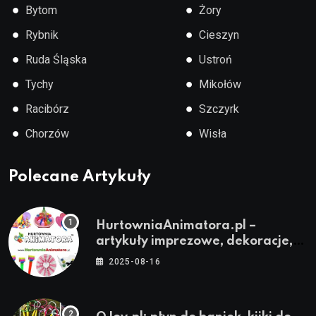
●
●
Bytom
Żory
●
●
Rybnik
Cieszyn
●
●
Ruda Śląska
Ustroń
●
●
Tychy
Mikołów
●
●
Racibórz
Szczyrk
●
●
Chorzów
Wisła
Polecane Artykuły
HurtowniaAnimatora.pl –
artykuły imprezowe, dekoracje,
stroje i akcesoria dla animatorów
2025-08-16