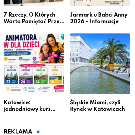
7 Rzeczy, O Których
Jarmark u Babci Anny
Warto Pamiętać Przed
2026 – Informacje
Remontem Mieszkania
Katowice:
Śląskie Miami, czyli
jednodniowy kurs
Rynek w Katowicach
przygotuje do pracy
animatora zabaw dla
dzieci
REKLAMA