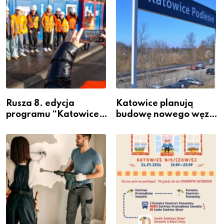
Rusza 8. edycja
Katowice planują
programu “Katowice
budowę nowego węzła
Miastem Fachowców”
przesiadkowego w
– nabór dla
Podlesiu
przedsiębiorców