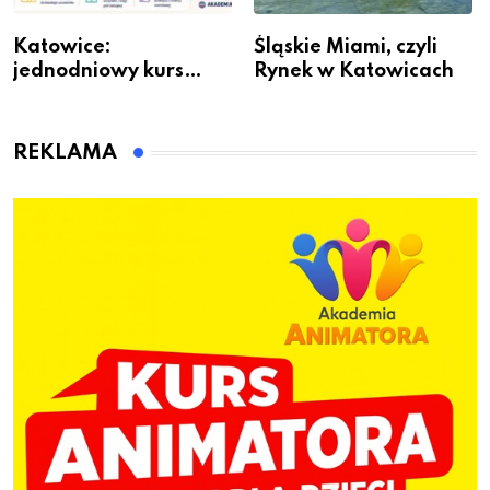
Katowice:
Śląskie Miami, czyli
jednodniowy kurs
Rynek w Katowicach
przygotuje do pracy
animatora zabaw dla
dzieci
REKLAMA