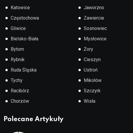
●
●
Katowice
Jaworzno
●
●
Częstochowa
Zawiercie
●
●
Gliwice
Sosnowiec
●
●
Bielsko-Biała
Mysłowice
●
●
Bytom
Żory
●
●
Rybnik
Cieszyn
●
●
Ruda Śląska
Ustroń
●
●
Tychy
Mikołów
●
●
Racibórz
Szczyrk
●
●
Chorzów
Wisła
Polecane Artykuły