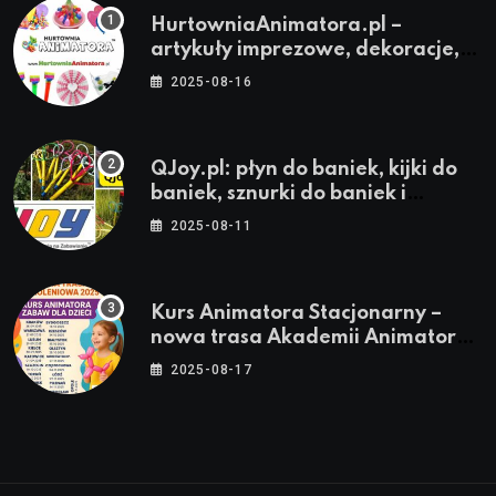
HurtowniaAnimatora.pl –
artykuły imprezowe, dekoracje,
stroje i akcesoria dla animatorów
2025-08-16
QJoy.pl: płyn do baniek, kijki do
baniek, sznurki do baniek i
zestawy do baniek
2025-08-11
Kurs Animatora Stacjonarny –
nowa trasa Akademii Animatora
– jesień 2025
2025-08-17