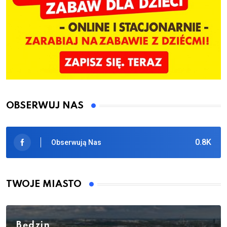
OBSERWUJ NAS
0.8K
Obserwują Nas
TWOJE MIASTO
Będzin