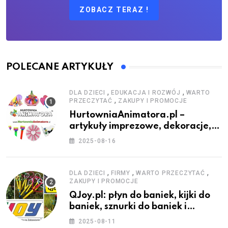
ZOBACZ TERAZ !
POLECANE ARTYKUŁY
,
,
DLA DZIECI
EDUKACJA I ROZWÓJ
WARTO
,
PRZECZYTAĆ
ZAKUPY I PROMOCJE
HurtowniaAnimatora.pl –
artykuły imprezowe, dekoracje,
stroje i akcesoria dla animatorów
2025-08-16
,
,
,
DLA DZIECI
FIRMY
WARTO PRZECZYTAĆ
ZAKUPY I PROMOCJE
QJoy.pl: płyn do baniek, kijki do
baniek, sznurki do baniek i
zestawy do baniek
2025-08-11