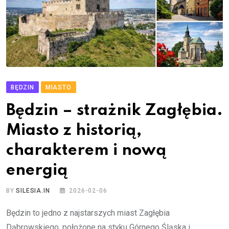
BĘDZIN
MIASTO
Będzin – strażnik Zagłębia.
Miasto z historią,
charakterem i nową
energią
BY
SILESIA.IN
2026-02-06
Będzin to jedno z najstarszych miast Zagłębia
Dąbrowskiego, położone na styku Górnego Śląska i