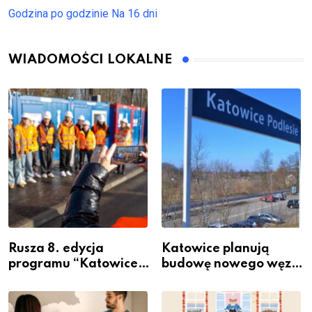
Godzina po godzinie
Na 16 dni
WIADOMOŚCI LOKALNE
Rusza 8. edycja
Katowice planują
programu “Katowice
budowę nowego węzła
Miastem Fachowców”
przesiadkowego w
– nabór dla
Podlesiu
przedsiębiorców