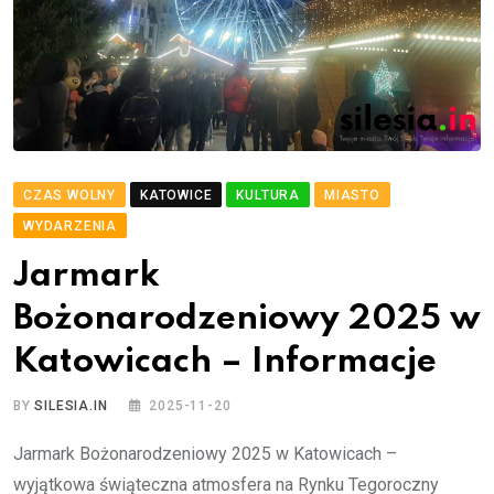
CZAS WOLNY
KATOWICE
KULTURA
MIASTO
WYDARZENIA
Jarmark
Bożonarodzeniowy 2025 w
Katowicach – Informacje
BY
SILESIA.IN
2025-11-20
Jarmark Bożonarodzeniowy 2025 w Katowicach –
wyjątkowa świąteczna atmosfera na Rynku Tegoroczny