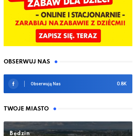
OBSERWUJ NAS
0.8K
Obserwują Nas
TWOJE MIASTO
Będzin