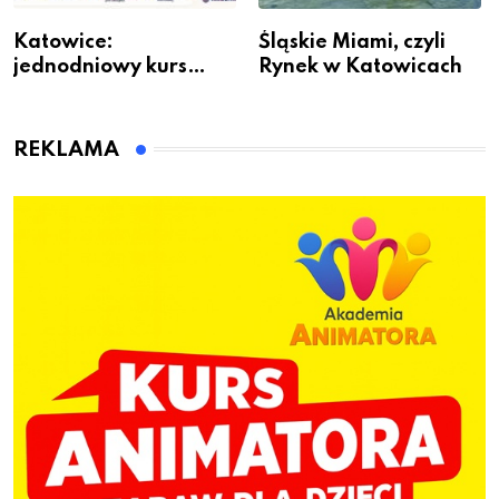
Katowice:
Śląskie Miami, czyli
jednodniowy kurs
Rynek w Katowicach
przygotuje do pracy
animatora zabaw dla
dzieci
REKLAMA