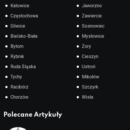
●
●
Katowice
Jaworzno
●
●
Częstochowa
Zawiercie
●
●
Gliwice
Sosnowiec
●
●
Bielsko-Biała
Mysłowice
●
●
Bytom
Żory
●
●
Rybnik
Cieszyn
●
●
Ruda Śląska
Ustroń
●
●
Tychy
Mikołów
●
●
Racibórz
Szczyrk
●
●
Chorzów
Wisła
Polecane Artykuły