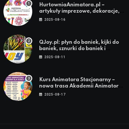
HurtowniaAnimatora.pl –
artykuły imprezowe, dekoracje,
stroje i akcesoria dla animatorów
2025-08-16
QJoy.pl: płyn do baniek, kijki do
baniek, sznurki do baniek i
zestawy do baniek
2025-08-11
Kurs Animatora Stacjonarny –
nowa trasa Akademii Animatora
– jesień 2025
2025-08-17