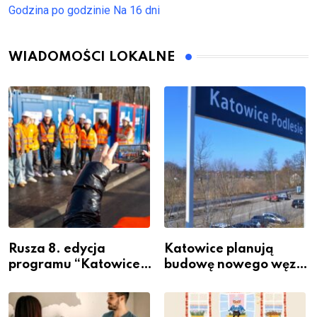
Godzina po godzinie
Na 16 dni
WIADOMOŚCI LOKALNE
Rusza 8. edycja
Katowice planują
programu “Katowice
budowę nowego węzła
Miastem Fachowców”
przesiadkowego w
– nabór dla
Podlesiu
przedsiębiorców