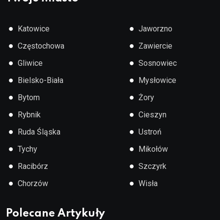
●
●
Katowice
Jaworzno
●
●
Częstochowa
Zawiercie
●
●
Gliwice
Sosnowiec
●
●
Bielsko-Biała
Mysłowice
●
●
Bytom
Żory
●
●
Rybnik
Cieszyn
●
●
Ruda Śląska
Ustroń
●
●
Tychy
Mikołów
●
●
Racibórz
Szczyrk
●
●
Chorzów
Wisła
Polecane Artykuły