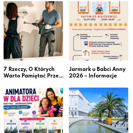
– nabór dla
Podlesiu
przedsiębiorców
7 Rzeczy, O Których
Jarmark u Babci Anny
Warto Pamiętać Przed
2026 – Informacje
Remontem Mieszkania