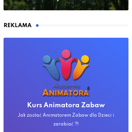
REKLAMA
Kurs Animatora Zabaw
Jak zostać Animatorem Zabaw dla Dzieci i
zarabiać ?!