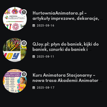
HurtowniaAnimatora.pl –
artykuły imprezowe, dekoracje,
stroje i akcesoria dla animatorów
2025-08-16
QJoy.pl: płyn do baniek, kijki do
baniek, sznurki do baniek i
zestawy do baniek
2025-08-11
Kurs Animatora Stacjonarny –
nowa trasa Akademii Animatora
– jesień 2025
2025-08-17