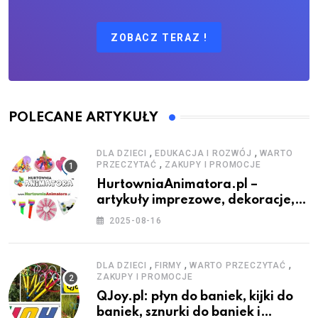
ZOBACZ TERAZ !
POLECANE ARTYKUŁY
,
,
DLA DZIECI
EDUKACJA I ROZWÓJ
WARTO
,
PRZECZYTAĆ
ZAKUPY I PROMOCJE
HurtowniaAnimatora.pl –
artykuły imprezowe, dekoracje,
stroje i akcesoria dla animatorów
2025-08-16
,
,
,
DLA DZIECI
FIRMY
WARTO PRZECZYTAĆ
ZAKUPY I PROMOCJE
QJoy.pl: płyn do baniek, kijki do
baniek, sznurki do baniek i