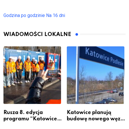
Godzina po godzinie
Na 16 dni
WIADOMOŚCI LOKALNE
Rusza 8. edycja
Katowice planują
programu “Katowice
budowę nowego węzła
Miastem Fachowców”
przesiadkowego w