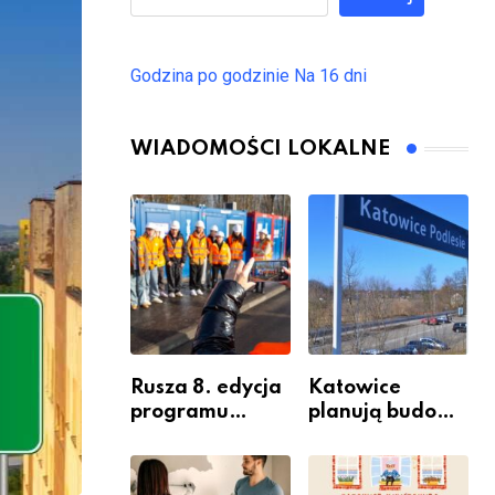
Godzina po godzinie
Na 16 dni
WIADOMOŚCI LOKALNE
Rusza 8. edycja
Katowice
programu
planują budowę
“Katowice
nowego węzła
Miastem
przesiadkoweg
Fachowców” –
o w Podlesiu