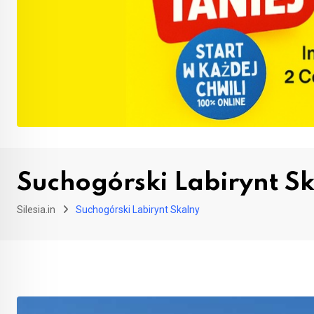
Suchogórski Labirynt S
Silesia.in
Suchogórski Labirynt Skalny