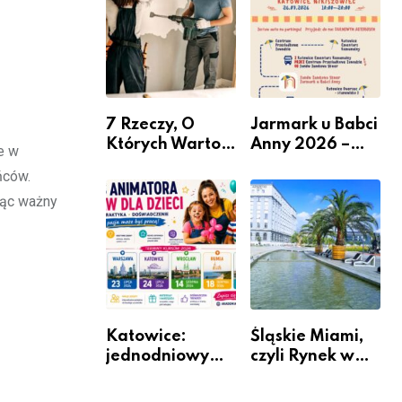
nabór dla
przedsiębiorców
7 Rzeczy, O
Jarmark u Babci
Których Warto
Anny 2026 –
e w
Pamiętać Przed
Informacje
ńców.
Remontem
ząc ważny
Mieszkania
Katowice:
Śląskie Miami,
jednodniowy
czyli Rynek w
kurs przygotuje
Katowicach
do pracy