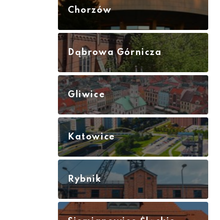
Chorzów
Dąbrowa Górnicza
Gliwice
Katowice
Rybnik