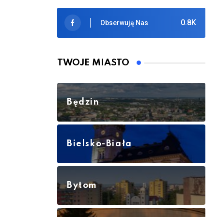
0.8K
Obserwują Nas
TWOJE MIASTO
Będzin
Bielsko-Biała
Bytom