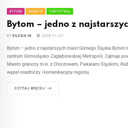
BYTOM
MIASTO
TURYSTYKA
Bytom – jedno z najstarszy
BY
SILESIA.IN
2025-11-27
Bytom – jedno z najstarszych miast Górnego Śląska Bytom 
centrum Górnośląsko-Zagłębiowskiej Metropolii. Zajmuje pow
Miasto graniczy m.in. z Chorzowem, Piekarami Śląskimi, R
węzeł osadniczy i komunikacyjny regionu.
CZYTAJ WIĘCEJ