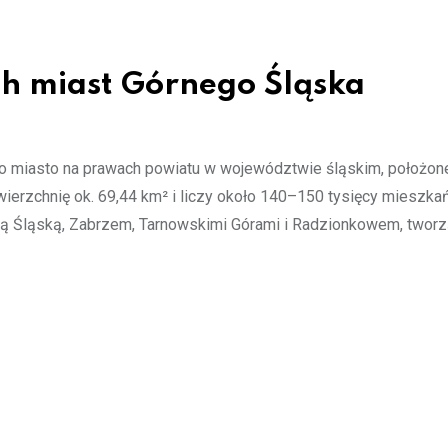
ch miast Górnego Śląska
to miasto na prawach powiatu w województwie śląskim, położon
ierzchnię ok. 69,44 km² i liczy około 140–150 tysięcy mieszka
udą Śląską, Zabrzem, Tarnowskimi Górami i Radzionkowem, twor