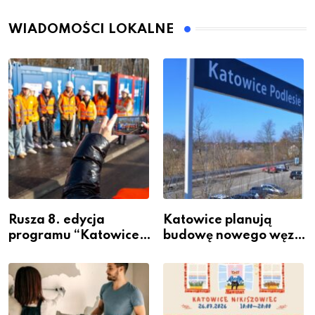
WIADOMOŚCI LOKALNE
Rusza 8. edycja
Katowice planują
programu “Katowice
budowę nowego węzła
Miastem Fachowców”
przesiadkowego w
– nabór dla
Podlesiu
przedsiębiorców