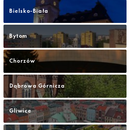
Bielsko-Biała
Bytom
Chorzów
Dąbrowa Górnicza
Gliwice