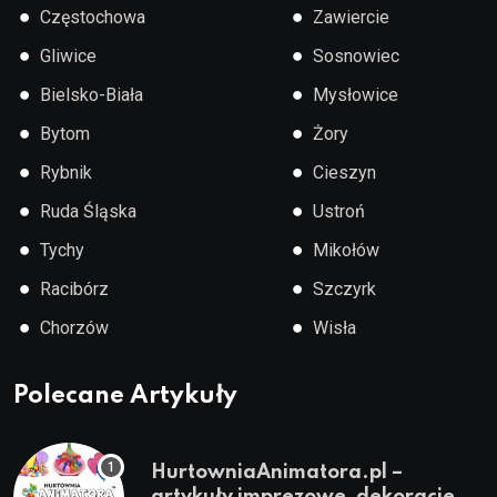
●
●
Częstochowa
Zawiercie
●
●
Gliwice
Sosnowiec
●
●
Bielsko-Biała
Mysłowice
●
●
Bytom
Żory
●
●
Rybnik
Cieszyn
●
●
Ruda Śląska
Ustroń
●
●
Tychy
Mikołów
●
●
Racibórz
Szczyrk
●
●
Chorzów
Wisła
Polecane Artykuły
HurtowniaAnimatora.pl –
artykuły imprezowe, dekoracje,