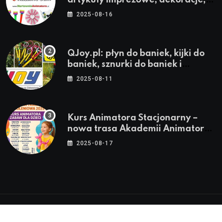
stroje i akcesoria dla animatorów
2025-08-16
QJoy.pl: płyn do baniek, kijki do
baniek, sznurki do baniek i
zestawy do baniek
2025-08-11
Kurs Animatora Stacjonarny –
nowa trasa Akademii Animatora
– jesień 2025
2025-08-17
© 2024-2026 Twoje miasto. Twój Śląsk. Twoje