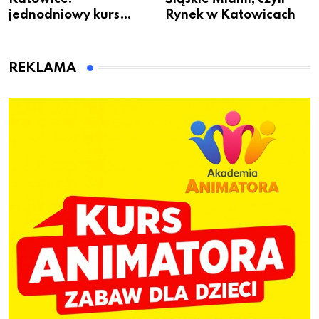
jednodniowy kurs
Rynek w Katowicach
przygotuje do pracy
animatora zabaw dla
dzieci
REKLAMA