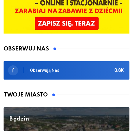
OBSERWUJ NAS
0.8K
Obserwują Nas
TWOJE MIASTO
Będzin