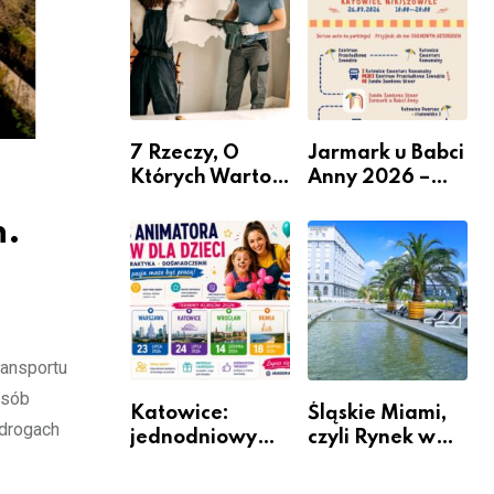
nabór dla
przedsiębiorców
7 Rzeczy, O
Jarmark u Babci
Których Warto
Anny 2026 –
Pamiętać Przed
Informacje
h.
Remontem
Mieszkania
ansportu
osób
Katowice:
Śląskie Miami,
 drogach
jednodniowy
czyli Rynek w
kurs przygotuje
Katowicach
do pracy