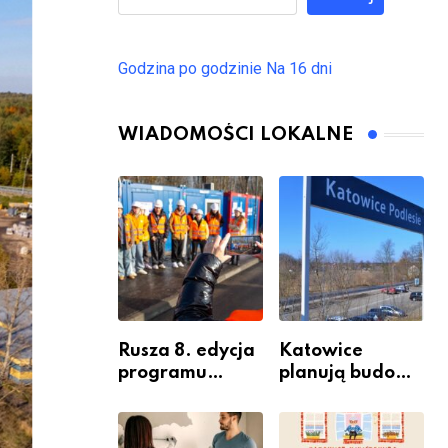
Godzina po godzinie
Na 16 dni
WIADOMOŚCI LOKALNE
Rusza 8. edycja
Katowice
programu
planują budowę
“Katowice
nowego węzła
Miastem
przesiadkoweg
Fachowców” –
o w Podlesiu