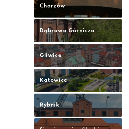
Chorzów
Dąbrowa Górnicza
Gliwice
Katowice
Rybnik