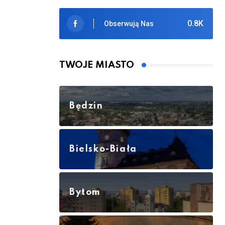
0.8K
Obserwują Nas
TWOJE MIASTO
Będzin
Bielsko-Biała
Bytom