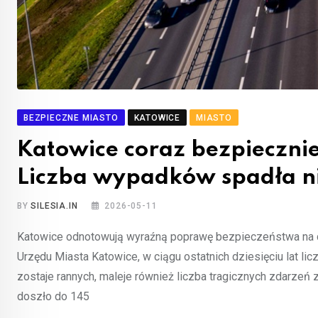
BEZPIECZNE MIASTO
KATOWICE
MIASTO
Katowice coraz bezpiecznie
Liczba wypadków spadła n
BY
SILESIA.IN
2026-05-11
Katowice odnotowują wyraźną poprawę bezpieczeństwa na 
Urzędu Miasta Katowice, w ciągu ostatnich dziesięciu lat l
zostaje rannych, maleje również liczba tragicznych zdarzeń
doszło do 145