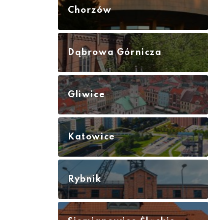
Chorzów
Dąbrowa Górnicza
Gliwice
Katowice
Rybnik