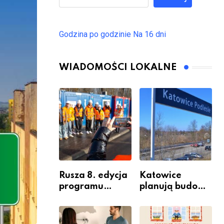
Godzina po godzinie
Na 16 dni
WIADOMOŚCI LOKALNE
Rusza 8. edycja
Katowice
programu
planują budowę
“Katowice
nowego węzła
Miastem
przesiadkoweg
Fachowców” –
o w Podlesiu