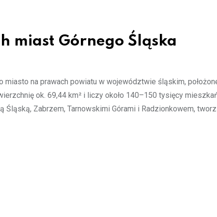
ch miast Górnego Śląska
to miasto na prawach powiatu w województwie śląskim, położon
ierzchnię ok. 69,44 km² i liczy około 140–150 tysięcy mieszka
udą Śląską, Zabrzem, Tarnowskimi Górami i Radzionkowem, twor