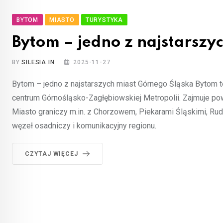
BYTOM
MIASTO
TURYSTYKA
Bytom – jedno z najstarszy
BY
SILESIA.IN
2025-11-27
Bytom – jedno z najstarszych miast Górnego Śląska Bytom 
centrum Górnośląsko-Zagłębiowskiej Metropolii. Zajmuje pow
Miasto graniczy m.in. z Chorzowem, Piekarami Śląskimi, R
węzeł osadniczy i komunikacyjny regionu.
CZYTAJ WIĘCEJ