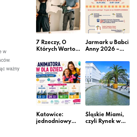
nabór dla
przedsiębiorców
7 Rzeczy, O
Jarmark u Babci
Których Warto
Anny 2026 –
e w
Pamiętać Przed
Informacje
ńców.
Remontem
ząc ważny
Mieszkania
Katowice:
Śląskie Miami,
jednodniowy
czyli Rynek w
kurs przygotuje
Katowicach
do pracy