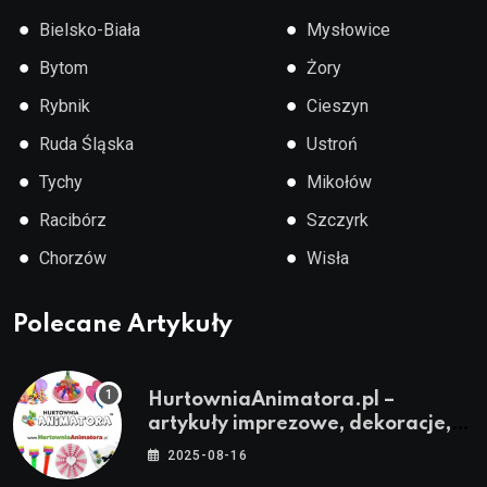
●
●
Bielsko-Biała
Mysłowice
●
●
Bytom
Żory
●
●
Rybnik
Cieszyn
●
●
Ruda Śląska
Ustroń
●
●
Tychy
Mikołów
●
●
Racibórz
Szczyrk
●
●
Chorzów
Wisła
Polecane Artykuły
HurtowniaAnimatora.pl –
artykuły imprezowe, dekoracje,
stroje i akcesoria dla animatorów
2025-08-16