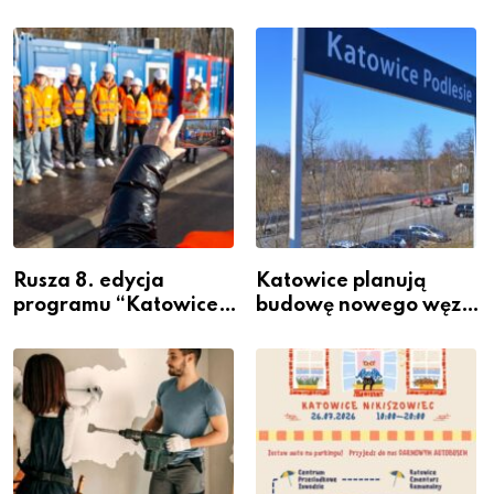
Rusza 8. edycja
Katowice planują
programu “Katowice
budowę nowego węzła
Miastem Fachowców”
przesiadkowego w
– nabór dla
Podlesiu
przedsiębiorców