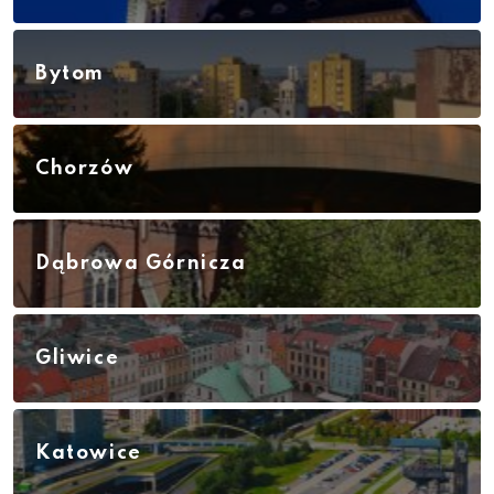
Bytom
Chorzów
Dąbrowa Górnicza
Gliwice
Katowice