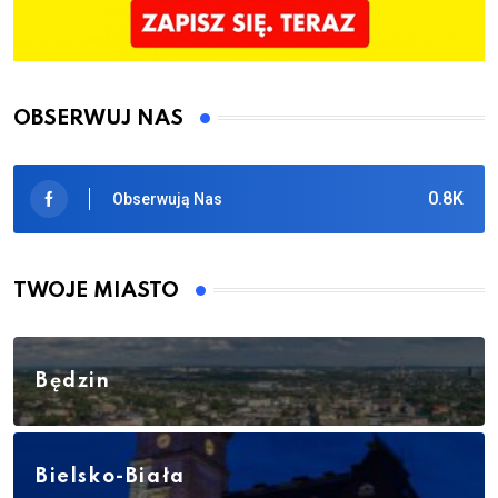
OBSERWUJ NAS
0.8K
Obserwują Nas
TWOJE MIASTO
Będzin
Bielsko-Biała