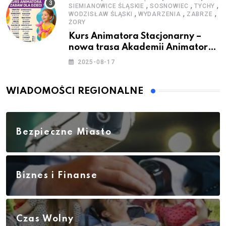
,
,
,
SIEMIANOWICE ŚLĄSKIE
SOSNOWIEC
TYCHY
,
,
,
WODZISŁAW ŚLĄSKI
WYDARZENIA
ZABRZE
ŻORY
Kurs Animatora Stacjonarny –
nowa trasa Akademii Animatora
– jesień 2025
2025-08-17
WIADOMOŚCI REGIONALNE
Bezpieczne Miasto
Biznes i Finanse
Czas Wolny