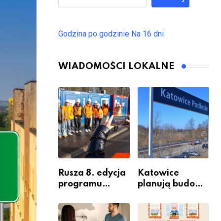
Godzina po godzinie
Na 16 dni
WIADOMOŚCI LOKALNE
Rusza 8. edycja
Katowice
programu
planują budowę
“Katowice
nowego węzła
Miastem
przesiadkoweg
Fachowców” –
o w Podlesiu