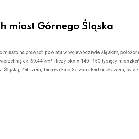
ch miast Górnego Śląska
to miasto na prawach powiatu w województwie śląskim, położon
ierzchnię ok. 69,44 km² i liczy około 140–150 tysięcy mieszka
udą Śląską, Zabrzem, Tarnowskimi Górami i Radzionkowem, twor