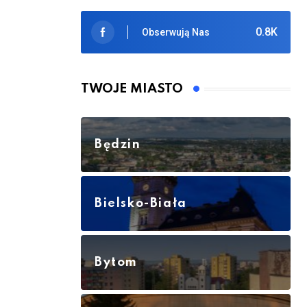
0.8K
Obserwują Nas
TWOJE MIASTO
Będzin
Bielsko-Biała
Bytom