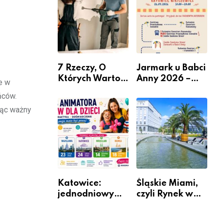
nabór dla
przedsiębiorców
7 Rzeczy, O
Jarmark u Babci
Których Warto
Anny 2026 –
e w
Pamiętać Przed
Informacje
ńców.
Remontem
ząc ważny
Mieszkania
Katowice:
Śląskie Miami,
jednodniowy
czyli Rynek w
kurs przygotuje
Katowicach
do pracy