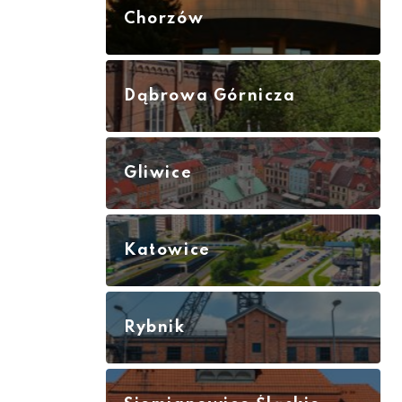
Chorzów
Dąbrowa Górnicza
Gliwice
Katowice
Rybnik