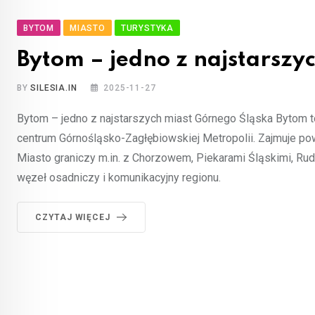
BYTOM
MIASTO
TURYSTYKA
Bytom – jedno z najstarszy
BY
SILESIA.IN
2025-11-27
Bytom – jedno z najstarszych miast Górnego Śląska Bytom 
centrum Górnośląsko-Zagłębiowskiej Metropolii. Zajmuje pow
Miasto graniczy m.in. z Chorzowem, Piekarami Śląskimi, R
węzeł osadniczy i komunikacyjny regionu.
CZYTAJ WIĘCEJ