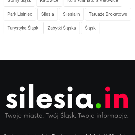
Górny Śląsk
Katowice
Kurs Animatora Katowice
Park Lisiniec
Silesia
Silesia.in
Tatuaże Brokatowe
Turystyka Śląsk
Zabytki Śląska
Śląsk