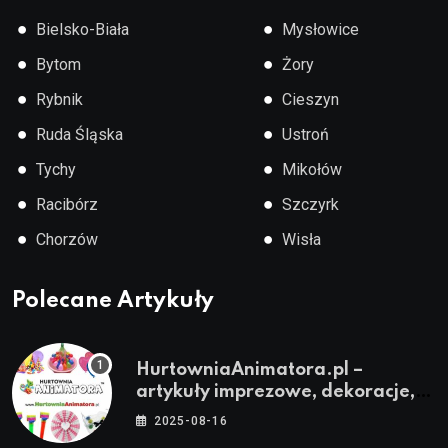
●
●
Bielsko-Biała
Mysłowice
●
●
Bytom
Żory
●
●
Rybnik
Cieszyn
●
●
Ruda Śląska
Ustroń
●
●
Tychy
Mikołów
●
●
Racibórz
Szczyrk
●
●
Chorzów
Wisła
Polecane Artykuły
HurtowniaAnimatora.pl –
artykuły imprezowe, dekoracje,
stroje i akcesoria dla animatorów
2025-08-16