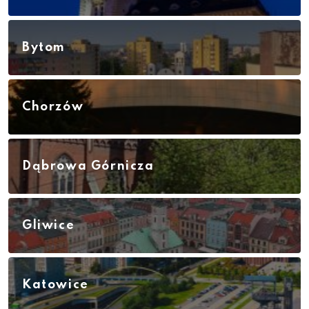
Bytom
Chorzów
Dąbrowa Górnicza
Gliwice
Katowice