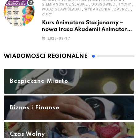
,
,
,
SIEMIANOWICE ŚLĄSKIE
SOSNOWIEC
TYCHY
,
,
,
WODZISŁAW ŚLĄSKI
WYDARZENIA
ZABRZE
ŻORY
Kurs Animatora Stacjonarny –
nowa trasa Akademii Animatora
– jesień 2025
2025-08-17
WIADOMOŚCI REGIONALNE
Bezpieczne Miasto
Biznes i Finanse
Czas Wolny