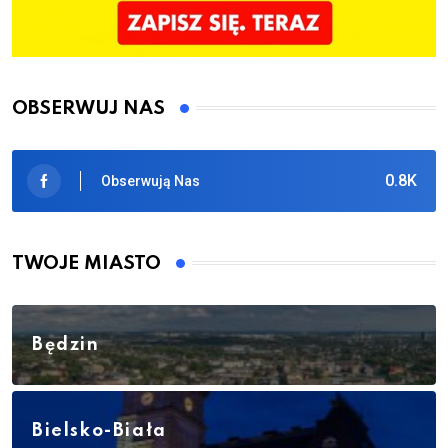
OBSERWUJ NAS
0.8K
Obserwują Nas
TWOJE MIASTO
Będzin
Bielsko-Biała