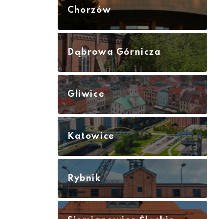
Chorzów
Dąbrowa Górnicza
Gliwice
Katowice
Rybnik