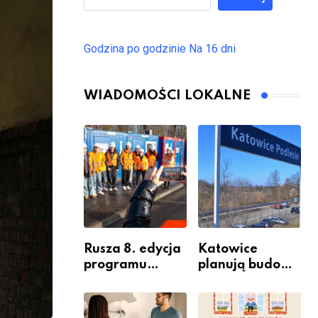
Godzina po godzinie
Na 16 dni
WIADOMOŚCI LOKALNE
Rusza 8. edycja
Katowice
programu
planują budowę
“Katowice
nowego węzła
Miastem
przesiadkoweg
Fachowców” –
o w Podlesiu