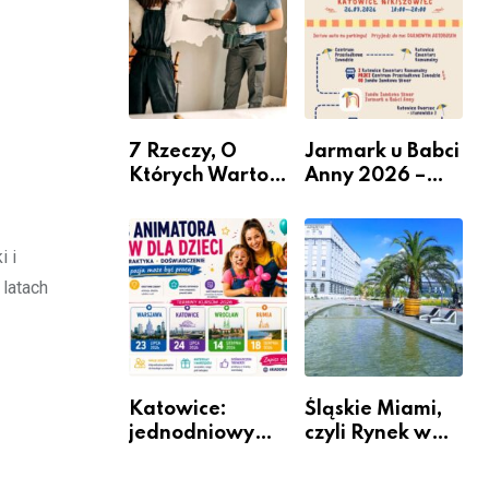
nabór dla
przedsiębiorców
7 Rzeczy, O
Jarmark u Babci
Których Warto
Anny 2026 –
Pamiętać Przed
Informacje
Remontem
Mieszkania
i i
latach
Katowice:
Śląskie Miami,
jednodniowy
czyli Rynek w
kurs przygotuje
Katowicach
do pracy