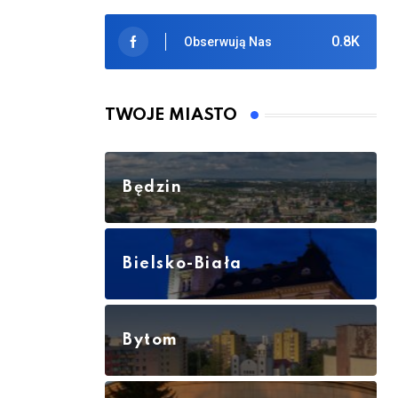
0.8K
Obserwują Nas
TWOJE MIASTO
Będzin
Bielsko-Biała
Bytom