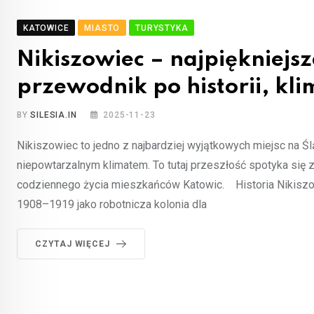
KATOWICE
MIASTO
TURYSTYKA
Nikiszowiec – najpiękniejsz
przewodnik po historii, kli
BY
SILESIA.IN
2025-11-23
Nikiszowiec to jedno z najbardziej wyjątkowych miejsc na Ślą
niepowtarzalnym klimatem. To tutaj przeszłość spotyka się z te
codziennego życia mieszkańców Katowic. Historia Nikiszow
1908–1919 jako robotnicza kolonia dla
CZYTAJ WIĘCEJ