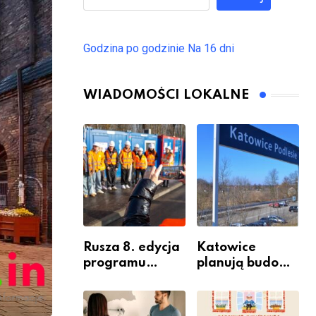
Godzina po godzinie
Na 16 dni
WIADOMOŚCI LOKALNE
Rusza 8. edycja
Katowice
programu
planują budowę
“Katowice
nowego węzła
Miastem
przesiadkoweg
Fachowców” –
o w Podlesiu