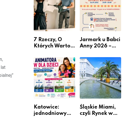
nabór dla
przedsiębiorców
7 Rzeczy, O
Jarmark u Babci
Których Warto
Anny 2026 –
Pamiętać Przed
Informacje
Remontem
n,
Mieszkania
lat
ialnej”
Katowice:
Śląskie Miami,
jednodniowy
czyli Rynek w
kurs przygotuje
Katowicach
do pracy