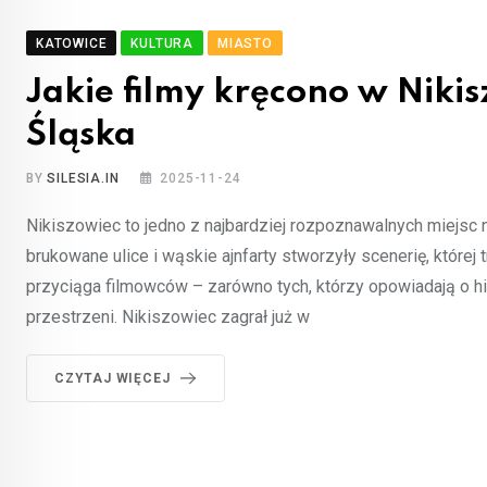
KATOWICE
KULTURA
MIASTO
Jakie filmy kręcono w Nik
Śląska
BY
SILESIA.IN
2025-11-24
Nikiszowiec to jedno z najbardziej rozpoznawalnych miejsc 
brukowane ulice i wąskie ajnfarty stworzyły scenerię, której 
przyciąga filmowców – zarówno tych, którzy opowiadają o hist
przestrzeni. Nikiszowiec zagrał już w
CZYTAJ WIĘCEJ