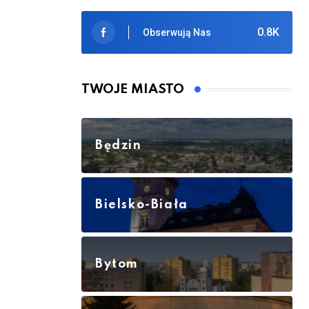
0.8K
Obserwują Nas
TWOJE MIASTO
Będzin
Bielsko-Biała
Bytom