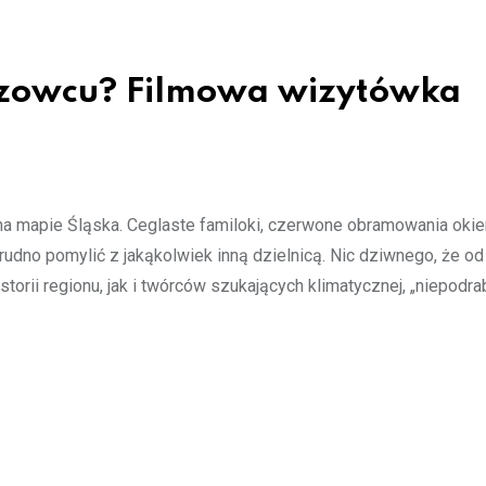
iszowcu? Filmowa wizytówka
na mapie Śląska. Ceglaste familoki, czerwone obramowania okie
trudno pomylić z jakąkolwiek inną dzielnicą. Nic dziwnego, że od 
orii regionu, jak i twórców szukających klimatycznej, „niepodrab