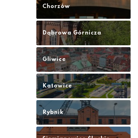
Chorzów
Dąbrowa Górnicza
Gliwice
Katowice
Rybnik