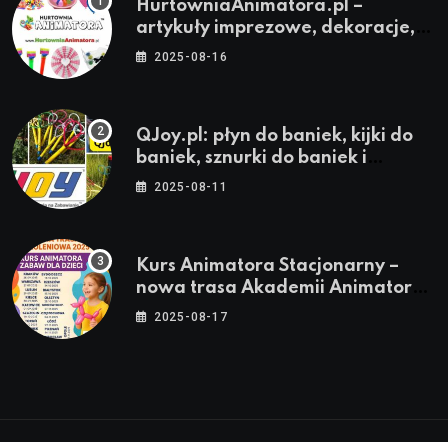
HurtowniaAnimatora.pl –
artykuły imprezowe, dekoracje,
stroje i akcesoria dla animatorów
2025-08-16
QJoy.pl: płyn do baniek, kijki do
baniek, sznurki do baniek i
zestawy do baniek
2025-08-11
Kurs Animatora Stacjonarny –
nowa trasa Akademii Animatora
– jesień 2025
2025-08-17