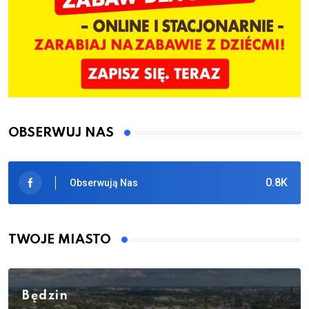
OBSERWUJ NAS
0.8K
Obserwują Nas
TWOJE MIASTO
Będzin