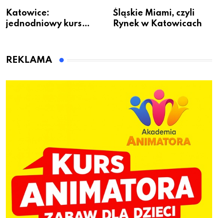
Katowice:
Śląskie Miami, czyli
jednodniowy kurs
Rynek w Katowicach
przygotuje do pracy
animatora zabaw dla
dzieci
REKLAMA