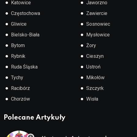
●
●
Katowice
Jaworzno
●
●
Częstochowa
Zawiercie
●
●
Gliwice
Sosnowiec
●
●
Bielsko-Biała
Mysłowice
●
●
Bytom
Żory
●
●
Rybnik
Cieszyn
●
●
Ruda Śląska
Ustroń
●
●
Tychy
Mikołów
●
●
Racibórz
Szczyrk
●
●
Chorzów
Wisła
Polecane Artykuły