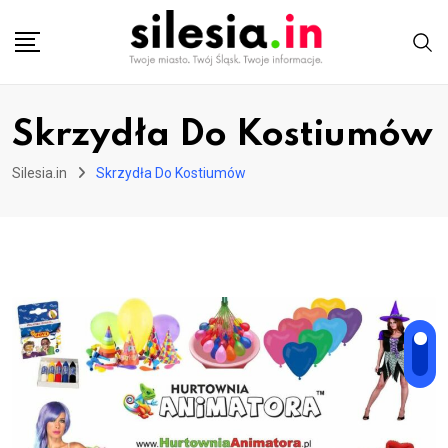
Skip
to
content
Skrzydła Do Kostiumów
Silesia.in
Skrzydła Do Kostiumów