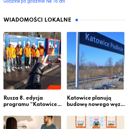
Godzina po godzinie
Na 16 dni
WIADOMOŚCI LOKALNE
Rusza 8. edycja
Katowice planują
programu “Katowice
budowę nowego węzła
Miastem Fachowców”
przesiadkowego w
– nabór dla
Podlesiu
przedsiębiorców