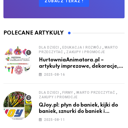
ZOBACZ TERAZ !
POLECANE ARTYKUŁY
,
,
DLA DZIECI
EDUKACJA I ROZWÓJ
WARTO
,
PRZECZYTAĆ
ZAKUPY I PROMOCJE
HurtowniaAnimatora.pl –
artykuły imprezowe, dekoracje,
stroje i akcesoria dla animatorów
2025-08-16
,
,
,
DLA DZIECI
FIRMY
WARTO PRZECZYTAĆ
ZAKUPY I PROMOCJE
QJoy.pl: płyn do baniek, kijki do
baniek, sznurki do baniek i
zestawy do baniek
2025-08-11