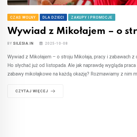
CZAS WOLNY
DLA DZIECI
ZAKUPY I PROMOCJE
Wywiad z Mikołajem – o str
BY
SILESIA.IN
2025-10-08
Wywiad z Mikołajem – o stroju Mikołaja, pracy i zabawach z 
Ho słychać już od listopada. Ale jak naprawdę wygląda prac
zabawy mikołajkowe na każdą okazję? Rozmawiamy z nim m
CZYTAJ WIĘCEJ