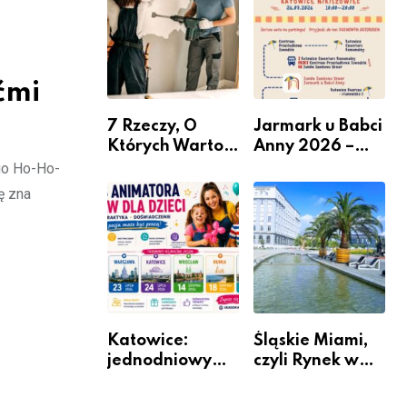
nabór dla
przedsiębiorców
ćmi
7 Rzeczy, O
Jarmark u Babci
Których Warto
Anny 2026 –
Pamiętać Przed
Informacje
ego Ho-Ho-
Remontem
ę zna
Mieszkania
Katowice:
Śląskie Miami,
jednodniowy
czyli Rynek w
kurs przygotuje
Katowicach
do pracy