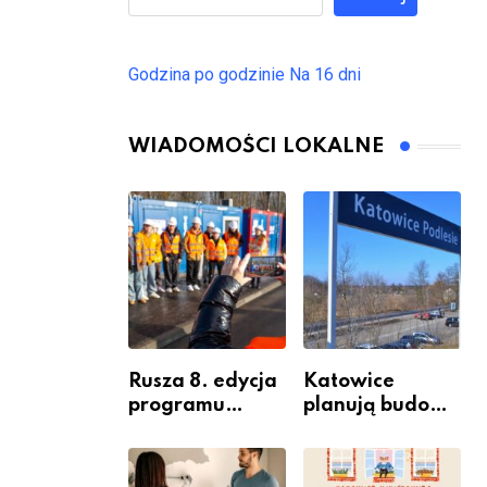
Godzina po godzinie
Na 16 dni
WIADOMOŚCI LOKALNE
Rusza 8. edycja
Katowice
programu
planują budowę
“Katowice
nowego węzła
Miastem
przesiadkoweg
Fachowców” –
o w Podlesiu