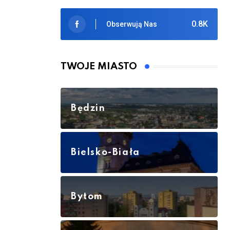
0.8K
Obserwują Nas
TWOJE MIASTO
Będzin
Bielsko-Biała
Bytom