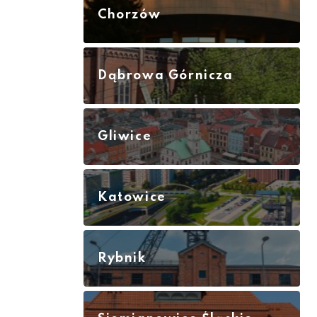
Chorzów
Dąbrowa Górnicza
Gliwice
Katowice
Rybnik