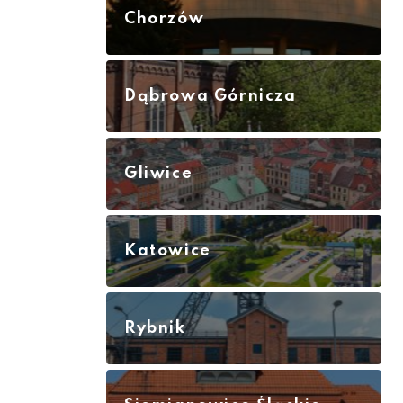
Chorzów
Dąbrowa Górnicza
Gliwice
Katowice
Rybnik