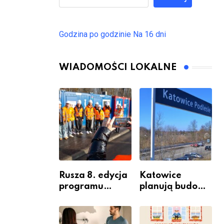
Godzina po godzinie
Na 16 dni
WIADOMOŚCI LOKALNE
Rusza 8. edycja
Katowice
programu
planują budowę
“Katowice
nowego węzła
Miastem
przesiadkoweg
Fachowców” –
o w Podlesiu