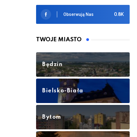
0.8K
Obserwują Nas
TWOJE MIASTO
Będzin
Bielsko-Biała
Bytom