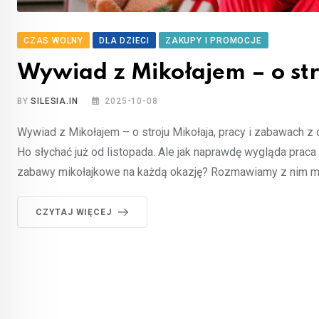
CZAS WOLNY
DLA DZIECI
ZAKUPY I PROMOCJE
Wywiad z Mikołajem – o str
BY
SILESIA.IN
2025-10-08
Wywiad z Mikołajem – o stroju Mikołaja, pracy i zabawach z 
Ho słychać już od listopada. Ale jak naprawdę wygląda prac
zabawy mikołajkowe na każdą okazję? Rozmawiamy z nim m
CZYTAJ WIĘCEJ