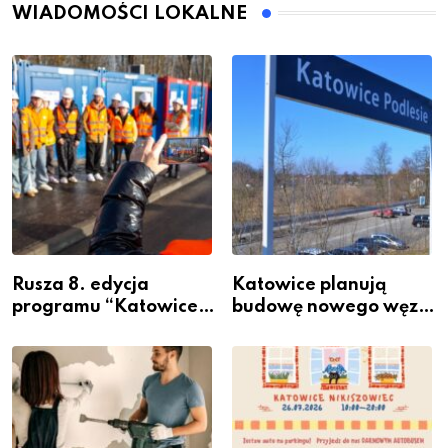
WIADOMOŚCI LOKALNE
Rusza 8. edycja
Katowice planują
programu “Katowice
budowę nowego węzła
Miastem Fachowców”
przesiadkowego w
– nabór dla
Podlesiu
przedsiębiorców