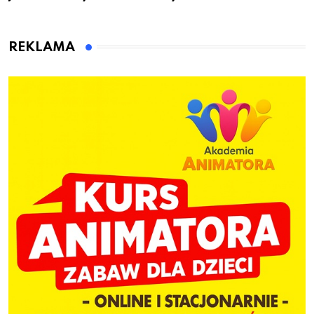
przygotuje do pracy
animatora zabaw dla
dzieci
REKLAMA