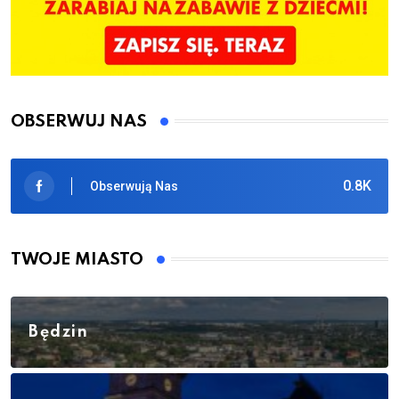
OBSERWUJ NAS
0.8K
Obserwują Nas
TWOJE MIASTO
Będzin