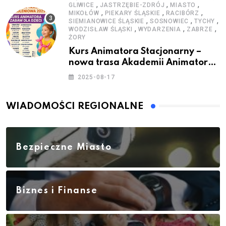
,
,
,
GLIWICE
JASTRZĘBIE-ZDRÓJ
MIASTO
,
,
,
MIKOŁÓW
PIEKARY ŚLĄSKIE
RACIBÓRZ
,
,
,
SIEMIANOWICE ŚLĄSKIE
SOSNOWIEC
TYCHY
,
,
,
WODZISŁAW ŚLĄSKI
WYDARZENIA
ZABRZE
ŻORY
Kurs Animatora Stacjonarny –
nowa trasa Akademii Animatora
– jesień 2025
2025-08-17
WIADOMOŚCI REGIONALNE
Bezpieczne Miasto
Biznes i Finanse