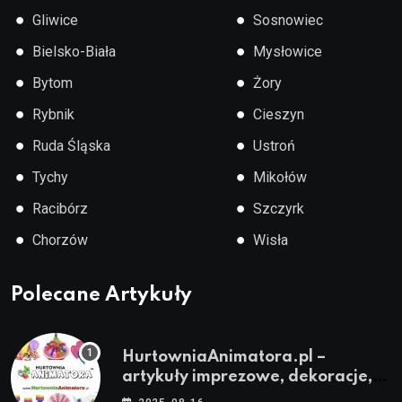
●
●
Gliwice
Sosnowiec
●
●
Bielsko-Biała
Mysłowice
●
●
Bytom
Żory
●
●
Rybnik
Cieszyn
●
●
Ruda Śląska
Ustroń
●
●
Tychy
Mikołów
●
●
Racibórz
Szczyrk
●
●
Chorzów
Wisła
Polecane Artykuły
HurtowniaAnimatora.pl –
artykuły imprezowe, dekoracje,
stroje i akcesoria dla animatorów