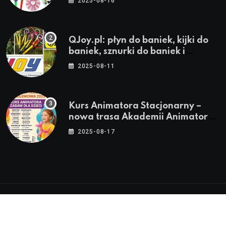
2025-08-16
QJoy.pl: płyn do baniek, kijki do
baniek, sznurki do baniek i
zestawy do baniek
2025-08-11
Kurs Animatora Stacjonarny –
nowa trasa Akademii Animatora
– jesień 2025
2025-08-17
© 2024-2026 Twoje miasto. Twój Śląsk. Twoje
informacje™ | Wszystkie Prawa Zastrzeżone by
Silesia.in