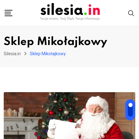
Skip
to
content
Sklep Mikołajkowy
Silesia.in
Sklep Mikołajkowy