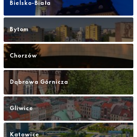
Bielsko-Biała
Bytom
Chorzów
Dąbrowa Górnicza
Gliwice
Katowice