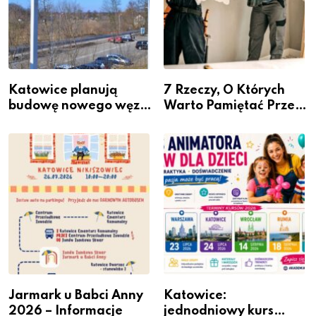
Katowice planują
7 Rzeczy, O Których
budowę nowego węzła
Warto Pamiętać Przed
przesiadkowego w
Remontem Mieszkania
Podlesiu
Jarmark u Babci Anny
Katowice:
2026 – Informacje
jednodniowy kurs