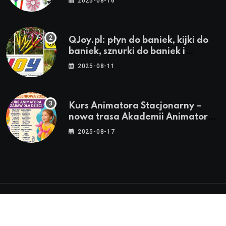
2025-08-16
QJoy.pl: płyn do baniek, kijki do
baniek, sznurki do baniek i
zestawy do baniek
2025-08-11
Kurs Animatora Stacjonarny –
nowa trasa Akademii Animatora
– jesień 2025
2025-08-17
© 2024-2026 Twoje miasto. Twój Śląsk. Twoje
informacje™ | Wszystkie Prawa Zastrzeżone by
Silesia.in