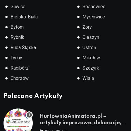
●
●
Gliwice
Sosnowiec
●
●
Bielsko-Biała
Mysłowice
●
●
Bytom
Żory
●
●
Rybnik
Cieszyn
●
●
Ruda Śląska
Ustroń
●
●
Tychy
Mikołów
●
●
Racibórz
Szczyrk
●
●
Chorzów
Wisła
Polecane Artykuły
HurtowniaAnimatora.pl –
artykuły imprezowe, dekoracje,
stroje i akcesoria dla animatorów