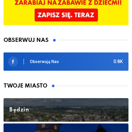
OBSERWUJ NAS
0.8K
Obserwują Nas
TWOJE MIASTO
Będzin