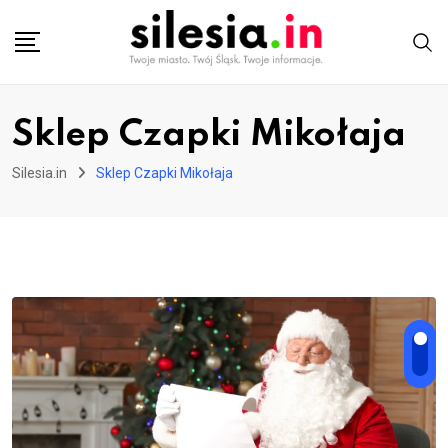
Skip
to
content
Sklep Czapki Mikołaja
Silesia.in
Sklep Czapki Mikołaja