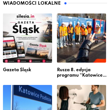
WIADOMOŚCI LOKALNE
Gazeta Śląsk
Rusza 8. edycja
programu “Katowice
Miastem Fachowców”
– nabór dla
przedsiębiorców