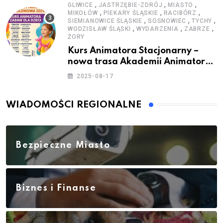
,
,
,
GLIWICE
JASTRZĘBIE-ZDRÓJ
MIASTO
,
,
,
MIKOŁÓW
PIEKARY ŚLĄSKIE
RACIBÓRZ
,
,
,
SIEMIANOWICE ŚLĄSKIE
SOSNOWIEC
TYCHY
,
,
,
WODZISŁAW ŚLĄSKI
WYDARZENIA
ZABRZE
ŻORY
Kurs Animatora Stacjonarny –
nowa trasa Akademii Animatora
– jesień 2025
2025-08-17
WIADOMOŚCI REGIONALNE
Bezpieczne Miasto
Biznes i Finanse