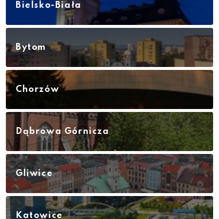
Bielsko-Biała
Bytom
Chorzów
Dąbrowa Górnicza
Gliwice
Katowice