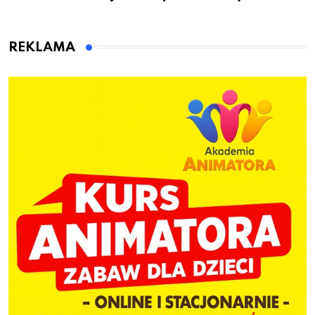
przygotuje do pracy
animatora zabaw dla
dzieci
REKLAMA