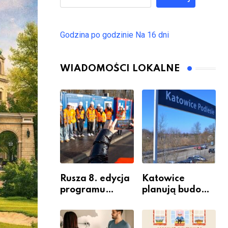
Godzina po godzinie
Na 16 dni
WIADOMOŚCI LOKALNE
Rusza 8. edycja
Katowice
programu
planują budowę
“Katowice
nowego węzła
Miastem
przesiadkoweg
Fachowców” –
o w Podlesiu