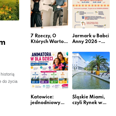
nabór dla
przedsiębiorców
7 Rzeczy, O
Jarmark u Babci
em
Których Warto
Anny 2026 –
Pamiętać Przed
Informacje
Remontem
Mieszkania
historią
 do życia.
Katowice:
Śląskie Miami,
jednodniowy
czyli Rynek w
kurs przygotuje
Katowicach
do pracy