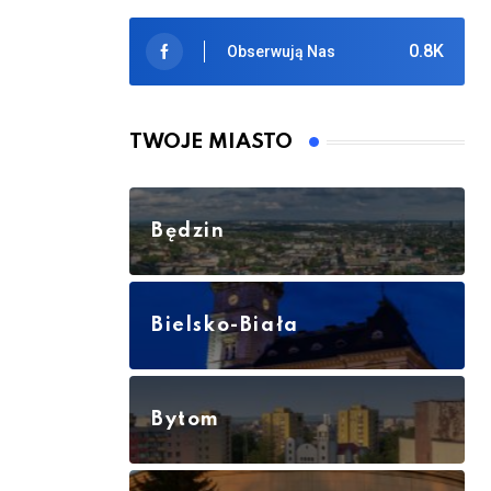
0.8K
Obserwują Nas
TWOJE MIASTO
Będzin
Bielsko-Biała
Bytom