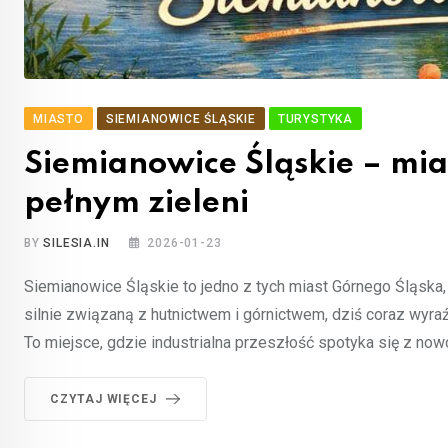
MIASTO
SIEMIANOWICE ŚLĄSKIE
TURYSTYKA
Siemianowice Śląskie – mia
pełnym zieleni
BY
SILESIA.IN
2026-01-23
Siemianowice Śląskie to jedno z tych miast Górnego Śląska,
silnie związaną z hutnictwem i górnictwem, dziś coraz wyraźn
To miejsce, gdzie industrialna przeszłość spotyka się z now
CZYTAJ WIĘCEJ