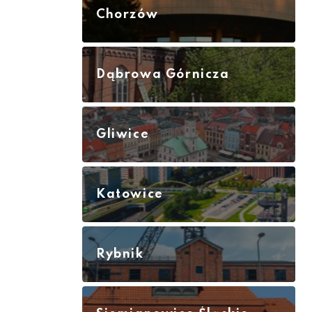
Chorzów
Dąbrowa Górnicza
Gliwice
Katowice
Rybnik