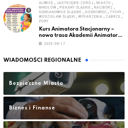
,
,
,
GLIWICE
JASTRZĘBIE-ZDRÓJ
MIASTO
,
,
,
MIKOŁÓW
PIEKARY ŚLĄSKIE
RACIBÓRZ
,
,
,
SIEMIANOWICE ŚLĄSKIE
SOSNOWIEC
TYCHY
,
,
,
WODZISŁAW ŚLĄSKI
WYDARZENIA
ZABRZE
ŻORY
Kurs Animatora Stacjonarny –
nowa trasa Akademii Animatora
– jesień 2025
2025-08-17
WIADOMOŚCI REGIONALNE
Bezpieczne Miasto
Biznes i Finanse