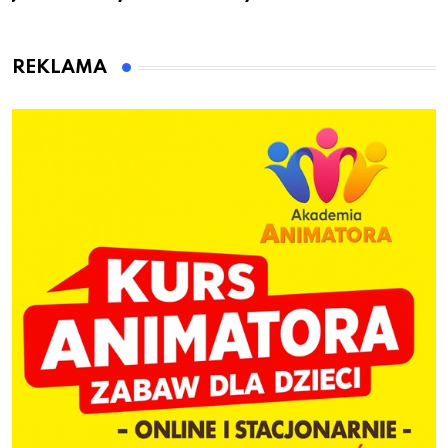
przygotuje do pracy
animatora zabaw dla
dzieci
REKLAMA