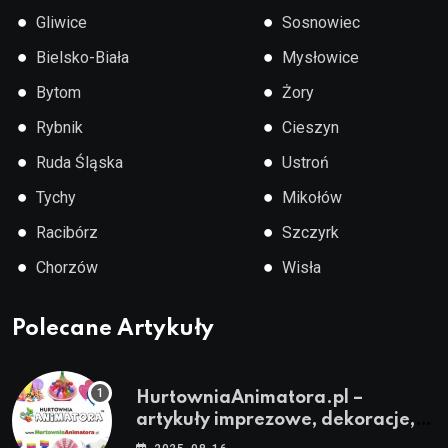
●
●
Gliwice
Sosnowiec
●
●
Bielsko-Biała
Mysłowice
●
●
Bytom
Żory
●
●
Rybnik
Cieszyn
●
●
Ruda Śląska
Ustroń
●
●
Tychy
Mikołów
●
●
Racibórz
Szczyrk
●
●
Chorzów
Wisła
Polecane Artykuły
HurtowniaAnimatora.pl –
artykuły imprezowe, dekoracje,
stroje i akcesoria dla animatorów