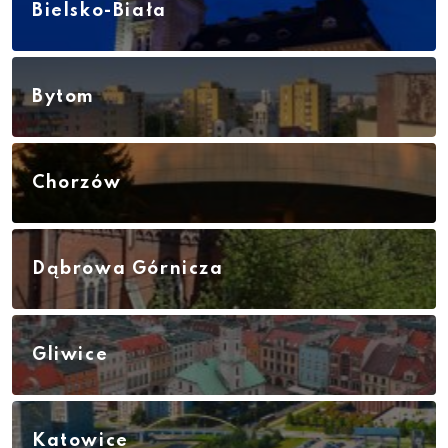
Bielsko-Biała
Bytom
Chorzów
Dąbrowa Górnicza
Gliwice
Katowice