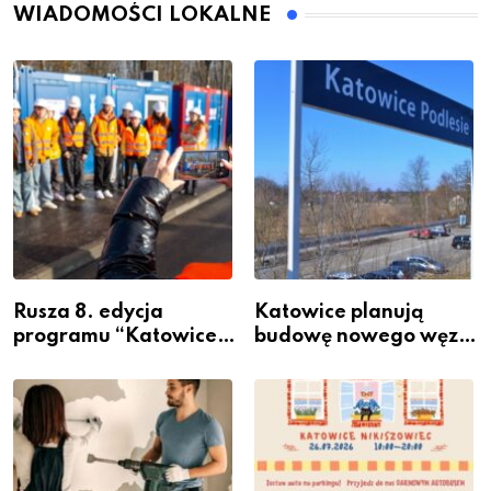
WIADOMOŚCI LOKALNE
Rusza 8. edycja
Katowice planują
programu “Katowice
budowę nowego węzła
Miastem Fachowców”
przesiadkowego w
– nabór dla
Podlesiu
przedsiębiorców