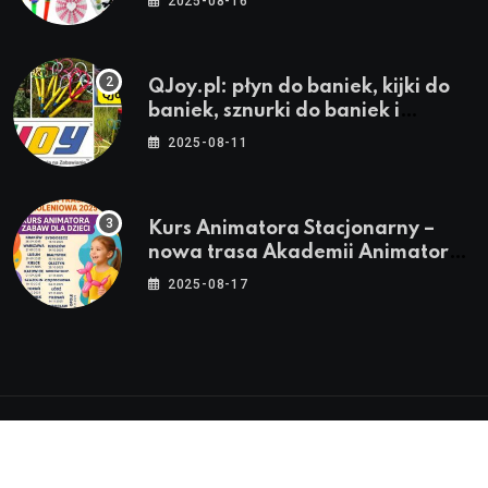
2025-08-16
QJoy.pl: płyn do baniek, kijki do
baniek, sznurki do baniek i
zestawy do baniek
2025-08-11
Kurs Animatora Stacjonarny –
nowa trasa Akademii Animatora
– jesień 2025
2025-08-17
© 2024-2026 Twoje miasto. Twój Śląsk. Twoje
informacje™ | Wszystkie Prawa Zastrzeżone by
Silesia.in