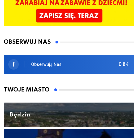
OBSERWUJ NAS
0.8K
Obserwują Nas
TWOJE MIASTO
Będzin