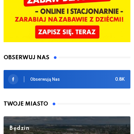
OBSERWUJ NAS
0.8K
Obserwują Nas
TWOJE MIASTO
Będzin