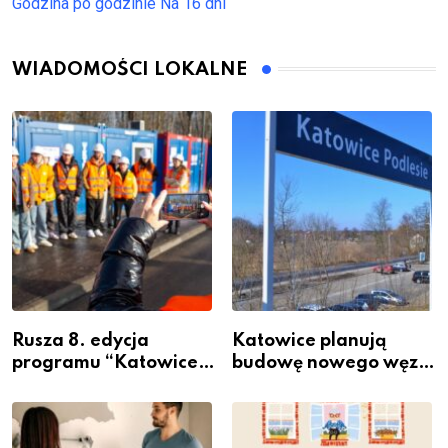
Godzina po godzinie
Na 16 dni
WIADOMOŚCI LOKALNE
Rusza 8. edycja
Katowice planują
programu “Katowice
budowę nowego węzła
Miastem Fachowców”
przesiadkowego w
– nabór dla
Podlesiu
przedsiębiorców