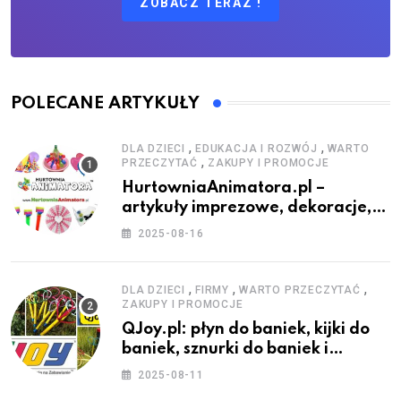
ZOBACZ TERAZ !
POLECANE ARTYKUŁY
,
,
DLA DZIECI
EDUKACJA I ROZWÓJ
WARTO
,
PRZECZYTAĆ
ZAKUPY I PROMOCJE
HurtowniaAnimatora.pl –
artykuły imprezowe, dekoracje,
stroje i akcesoria dla animatorów
2025-08-16
,
,
,
DLA DZIECI
FIRMY
WARTO PRZECZYTAĆ
ZAKUPY I PROMOCJE
QJoy.pl: płyn do baniek, kijki do
baniek, sznurki do baniek i
zestawy do baniek
2025-08-11