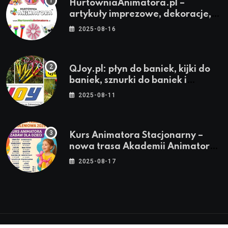
HurtowniaAnimatora.pl –
artykuły imprezowe, dekoracje,
stroje i akcesoria dla animatorów
2025-08-16
QJoy.pl: płyn do baniek, kijki do
baniek, sznurki do baniek i
zestawy do baniek
2025-08-11
Kurs Animatora Stacjonarny –
nowa trasa Akademii Animatora
– jesień 2025
2025-08-17