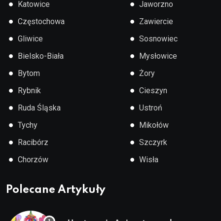
●
●
Katowice
Jaworzno
●
●
Częstochowa
Zawiercie
●
●
Gliwice
Sosnowiec
●
●
Bielsko-Biała
Mysłowice
●
●
Bytom
Żory
●
●
Rybnik
Cieszyn
●
●
Ruda Śląska
Ustroń
●
●
Tychy
Mikołów
●
●
Racibórz
Szczyrk
●
●
Chorzów
Wisła
Polecane Artykuły