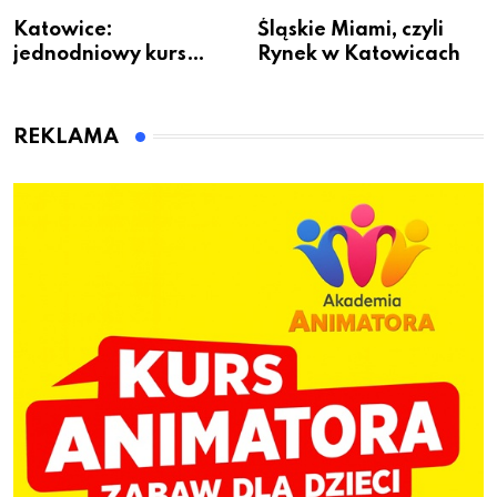
Katowice:
Śląskie Miami, czyli
jednodniowy kurs
Rynek w Katowicach
przygotuje do pracy
animatora zabaw dla
dzieci
REKLAMA