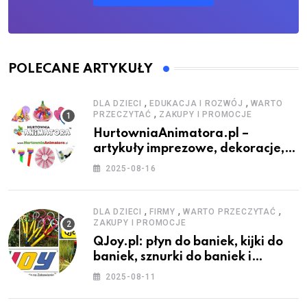
POLECANE ARTYKUŁY
,
,
DLA DZIECI
EDUKACJA I ROZWÓJ
WARTO
,
PRZECZYTAĆ
ZAKUPY I PROMOCJE
HurtowniaAnimatora.pl –
artykuły imprezowe, dekoracje,
stroje i akcesoria dla animatorów
2025-08-16
,
,
,
DLA DZIECI
FIRMY
WARTO PRZECZYTAĆ
ZAKUPY I PROMOCJE
QJoy.pl: płyn do baniek, kijki do
baniek, sznurki do baniek i
zestawy do baniek
2025-08-11