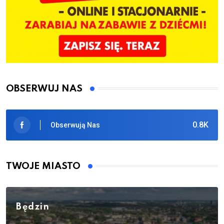
OBSERWUJ NAS
0.8K
Obserwują Nas
TWOJE MIASTO
Będzin