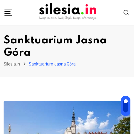
Skip
to
content
Sanktuarium Jasna
Góra
Silesia.in
Sanktuarium Jasna Góra