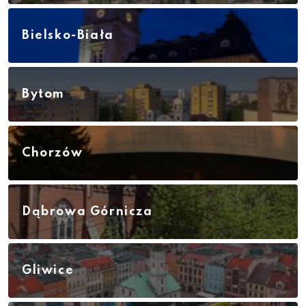
Bielsko-Biała
Bytom
Chorzów
Dąbrowa Górnicza
Gliwice