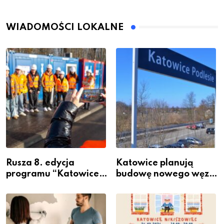
WIADOMOŚCI LOKALNE
Rusza 8. edycja
Katowice planują
programu “Katowice
budowę nowego węzła
Miastem Fachowców”
przesiadkowego w
– nabór dla
Podlesiu
przedsiębiorców