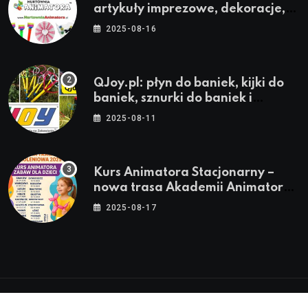
artykuły imprezowe, dekoracje,
stroje i akcesoria dla animatorów
2025-08-16
QJoy.pl: płyn do baniek, kijki do
baniek, sznurki do baniek i
zestawy do baniek
2025-08-11
Kurs Animatora Stacjonarny –
nowa trasa Akademii Animatora
– jesień 2025
2025-08-17
© 2024-2026 Twoje miasto. Twój Śląsk. Twoje