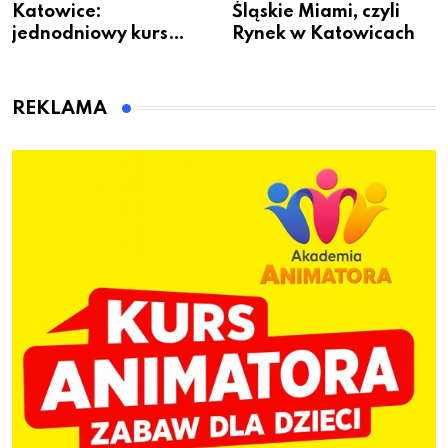
Katowice:
Śląskie Miami, czyli
jednodniowy kurs
Rynek w Katowicach
przygotuje do pracy
animatora zabaw dla
dzieci
REKLAMA