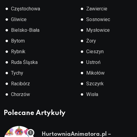
●
●
Częstochowa
Zawiercie
●
●
Gliwice
Sosnowiec
●
●
Bielsko-Biała
Mysłowice
●
●
Bytom
Żory
●
●
Rybnik
Cieszyn
●
●
Ruda Śląska
Ustroń
●
●
Tychy
Mikołów
●
●
Racibórz
Szczyrk
●
●
Chorzów
Wisła
Polecane Artykuły
HurtowniaAnimatora.pl –